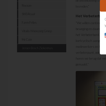
de ontwikkeling van d
Royaan
tevreden.”
SNS Reaal
Het Verbeterbord
Farm Frites
“We willen continu ver
beweging en daardoor 
Vitalis Woonzorg Groep
het Verbeterbord. Dit 
McCain
kortcyclisch aangepakt
medewerkers en het no
Jeroen Bosch Ziekenhuis
verbeterpunt, ook ver
horen we terug dat me
gemaakt.”