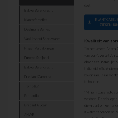
doet.
Bakker Barendrecht
Klantreferenties
KLANTCASE J
download
ZIEKENHUI
Daelmans Banket
Van Lieshout Snackwaren
Kwaliteit van zor
Nispen Verpakkingen
“In het Jeroen Bosch 
van zorg”, vertelt Ani
Euroma Schijndel
dimensies, namelijk: pat
Bakker Barendrecht
tijdigheid, efficiëntie 
bovenaan. Daar werken
FrieslandCampina
te houden.
Tromp B.V.
”Miriam Casarotto vult
Brabantia
we doen. Daarin lopen 
Brabant Alucast
die vraagt om een and
Kwaliteitsborden helpe
ANWB