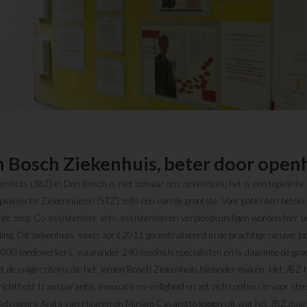
n Bosch Ziekenhuis, beter door open
enhuis (JBZ) in Den Bosch is niet zomaar een ziekenhuis; het is een topklinis
pklinische Ziekenhuizen (STZ) zelfs één van de grootste. Voor patiënten betek
ge zorg. Co-assistenten, arts-assistenten en verpleegkundigen worden hier be
ing. Dit ziekenhuis, sinds april 2011 gecentraliseerd in de prachtige nieuwe lo
000 medewerkers, waaronder 240 medisch specialisten en is daarmee de groo
iet de enige criteria die het Jeroen Bosch Ziekenhuis bijzonder maken. Het JBZ 
chtheid, transparantie, innovatie en veiligheid en zet zich continu in voor ste
 Adviseurs Anita van Haaren en Miriam Casarotto leggen uit wat het JBZ daar