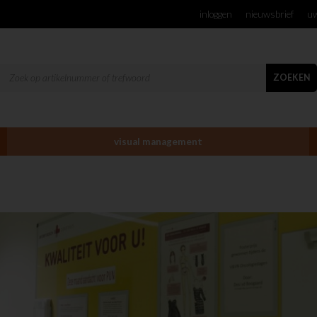
inloggen
nieuwsbrief
uw
ZOEKEN
visual management