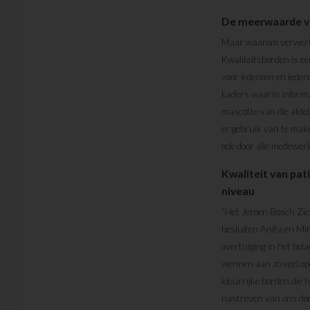
De meerwaarde va
Maar waarom verwerkt 
Kwaliteitsborden is een
voor iedereen en iedere
kaders waarin informat
mascotte van die afdel
er gebruik van te make
ook door alle medewerke
Kwaliteit van pat
niveau
“Het Jeroen Bosch Zie
besluiten Anita en Mi
overtuiging in het be
wennen aan zo veel op
kleurrijke borden die 
nastreven van ons doel