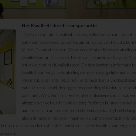
Het Kwaliteitsbord: transparantie
“Over de resultaten kwaliteit van zorg willen we zo transparant mo
patiënten weten waar ze aan toe zijn en wat ze van het JBZ kunn
Miriam Casarotto verder. “Op de oude locatie zijn enkele afdeling
kwaliteitsmuur. Dit concept hebben wij in samenwerking met Vis
ontwikkeld tot het Kwaliteitsbord. Op deze borden is informatie te
kwaliteit van zorg van de afdeling die op een begrijpelijke manier 
informatie is per afdeling verschillend, maar kan bijvoorbeeld gaa
patiënttevredenheid, doorliggen, ondervoeding of telefonische ber
polikliniek. We willen hiermee niet alleen informeren, maar ook ve
afleggen over de kwaliteit van de zorg. Patiënten kunnen ons ten al
aanspreken. Transparantie en eerlijkheid zijn daarbij heel belangr
alleen de mooie dingen zien, maar ook de punten waarop minder ge
 het bord de medewerkers stimuleert om steeds aan de kwaliteit van zorg te w
te voelen.”