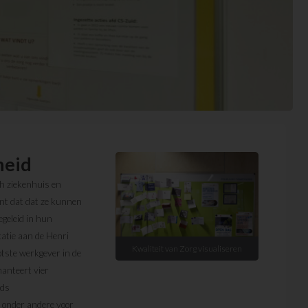
heid
ch ziekenhuis en
ent dat dat ze kunnen
geleid in hun
catie aan de Henri
Kwaliteit van Zorg visualiseren
tste werkgever in de
hanteert vier
eds
 onder andere voor