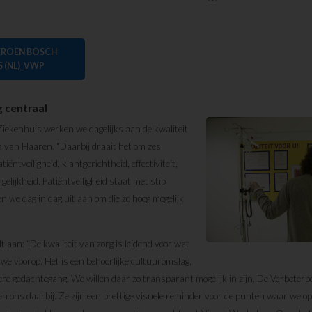
EROEN BOSCH
S (NL)_VWP
g centraal
Ziekenhuis werken we dagelijks aan de kwaliteit
ta van Haaren. “Daarbij draait het om zes
iëntveiligheid, klantgerichtheid, effectiviteit,
en gelijkheid. Patiëntveiligheid staat met stip
 we dag in dag uit aan om die zo hoog mogelijk
 aan: “De kwaliteit van zorg is leidend voor wat
we voorop. Het is een behoorlijke cultuuromslag,
ere gedachtegang. We willen daar zo transparant mogelijk in zijn. De Verbeter
n ons daarbij. Ze zijn een prettige visuele reminder voor de punten waar we op