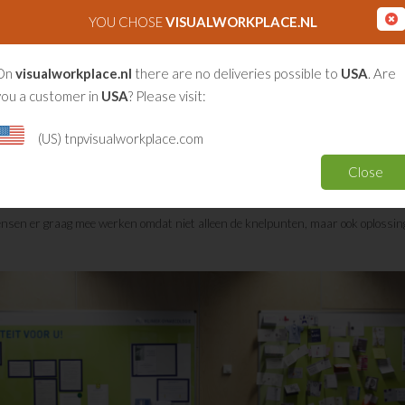
ie borden hebben we de samenwerking gezocht met Visual Workplace. Over het 
YOU CHOSE
VISUALWORKPLACE.NL
: kortcyclisch verbeteren
On
visualworkplace.nl
there are no deliveries possible to
USA
. Are
beteren en leren van wat er wel en niet – of niet helemaal - goed gaat. We zijn 
you a customer in
USA
? Please visit:
is het moeilijk om verbeteringen vast te houden”, legt Anita van Haaren uit. 
bord is niet openbaar, maar alleen bedoeld voor medewerkers. Iedereen kan er 
(US) tnpvisualworkplace.com
 kunnen worden volgens de pdca-methode (plan, do, check, act). Het is een uit
Close
digt uit tot het nemen van eigen verantwoordelijkheid. Op de borden kunnen z
betervoorstellen doen, een einddatum aangeven en een verantwoordelijke aanw
nsen er graag mee werken omdat niet alleen de knelpunten, maar ook oplossi