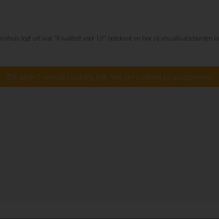
nhuis legt uit wat "Kwaliteit voor U!" betekent en hoe zij visualisatieborden i
Dit object vereist cookies. Klik hier om cookies te accepteren.