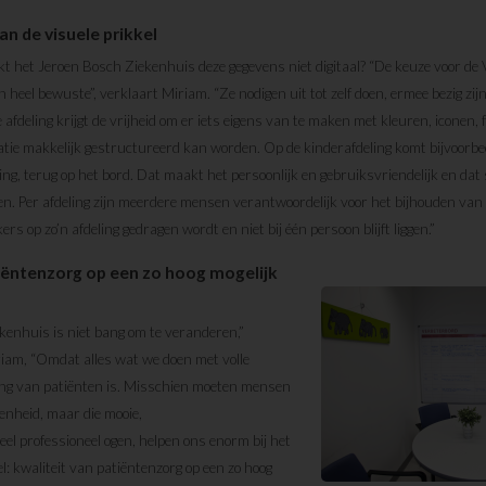
n de visuele prikkel
het Jeroen Bosch Ziekenhuis deze gegevens niet digitaal? “De keuze voor de 
 heel bewuste”, verklaart Miriam. “Ze nodigen uit tot zelf doen, ermee bezig zijn.
 afdeling krijgt de vrijheid om er iets eigens van te maken met kleuren, iconen,
ie makkelijk gestructureerd kan worden. Op de kinderafdeling komt bijvoorbeel
ing, terug op het bord. Dat maakt het persoonlijk en gebruiksvriendelijk en da
n. Per afdeling zijn meerdere mensen verantwoordelijk voor het bijhouden van 
rs op zo’n afdeling gedragen wordt en niet bij één persoon blijft liggen.”
iëntenzorg op een zo hoog mogelijk
kenhuis is niet bang om te veranderen,”
riam, “Omdat alles wat we doen met volle
lang van patiënten is. Misschien moeten mensen
enheid, maar die mooie,
heel professioneel ogen, helpen ons enorm bij het
: kwaliteit van patiëntenzorg op een zo hoog