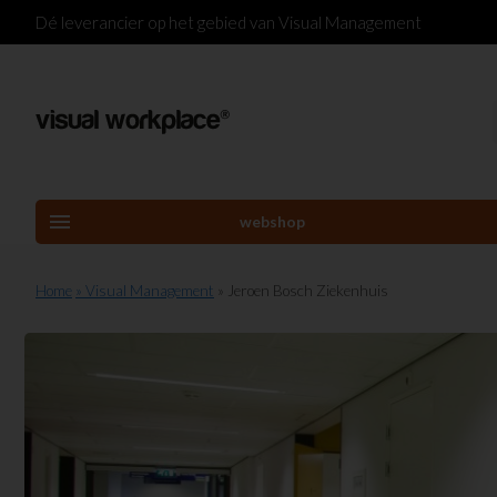
Dé leverancier op het gebied van Visual Management
menu
webshop
Home
» Visual Management
» Jeroen Bosch Ziekenhuis