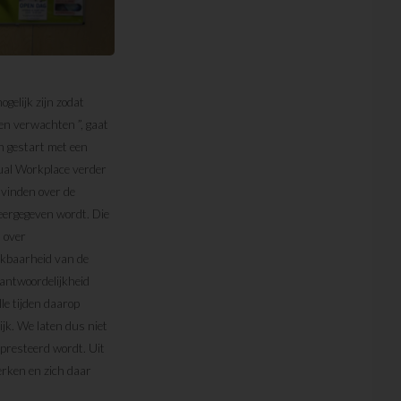
gelijk zijn zodat
en verwachten ”, gaat
en gestart met een
ual Workplace verder
 vinden over de
weergegeven wordt. Die
n over
eikbaarheid van de
rantwoordelijkheid
le tijden daarop
ijk. We laten dus niet
presteerd wordt. Uit
erken en zich daar