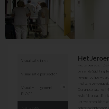
Het Jeroe
Visualisatie in lean
Het Jeroen Bosch Ziek
binnen de Stichting To
Visualisatie per sector
rekenen op hoogwaardi
medische vervolgopleid
28
Visual Management
Dunantstraat, heeft 4
BLOGS
regio. Maar dat zijn n
kernwaarden: klantgeri
Klantcases
betere patiëntenzorg.