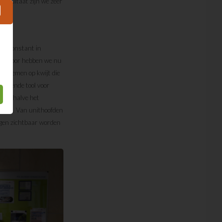
resultaat zijn we zeer
dus constant in
“Daarvoor hebben we nu
problemen op kwijt die
stekende tool voor
e, behalve het
ijzen. Van unithoofden
ngen zichtbaar worden