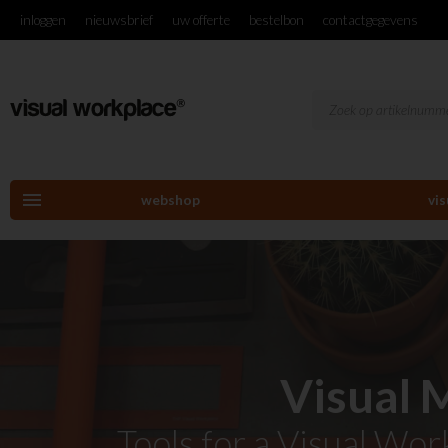
inloggen
nieuwsbrief
uw offerte
bestelbon
contactgegevens
menu
webshop
vi
Visual
Tools for a Visual Wo