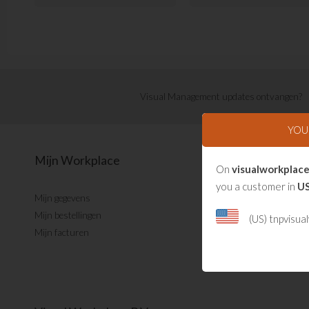
Visual Management updates ontvangen?
YOU
Mijn Workplace
On
visualworkplace
you a customer in
U
Mijn gegevens
Mijn bestellingen
(US) tnpvisu
Mijn facturen