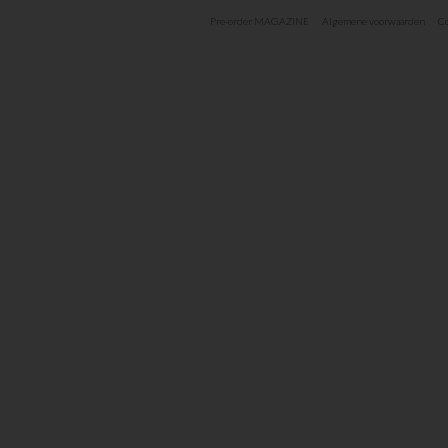
Pre-order MAGAZINE
Algemene voorwaarden
Co