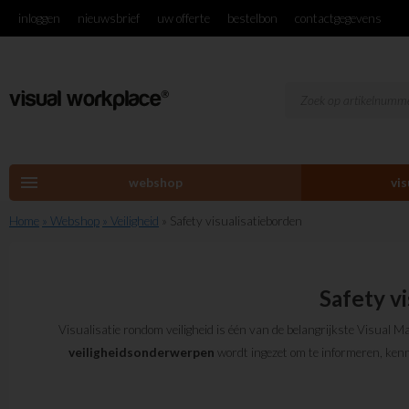
inloggen
nieuwsbrief
uw offerte
bestelbon
contactgegevens
menu
webshop
vi
Home
» Webshop
» Veiligheid
» Safety visualisatieborden
Safety v
Visualisatie rondom veiligheid is één van de belangrijkste Visual
veiligheidsonderwerpen
wordt ingezet om te informeren, kenn