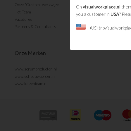
Onze "Custom" werkwijze
On
visualworkplace.nl
there
Het Team
you a customer in
USA
? Plea
Vacatures
Partners & Consultants
(US) tnpvisualworkpl
Onze Merken
www.scrumproducten.nl
www.schaduwborden.nl
www.kaizenfoam.nl