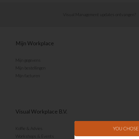
Visual Management updates ontvangen?
Mijn Workplace
Mijn gegevens
Mijn bestellingen
Mijn facturen
Visual Workplace B.V.
YOU CHOS
Koffie & Advies
Workshops & Events