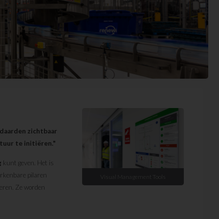
ndaarden zichtbaar
uur te initiëren."
g
kunt geven. Het is
erkenbare pilaren
Visual Management Tools
teren. Ze worden