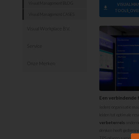
Visual Management BLOG
VISUAL M
download
TOOLS_OVE
Visual Management CASES
Visual Workplace B.V.
Service
Onze Merken
Een verbindende 
Iedere organisatie maa
leiden tot optimale re
verbeterreis
onderne
denken heeft gedominee
TPS pilaren samen en