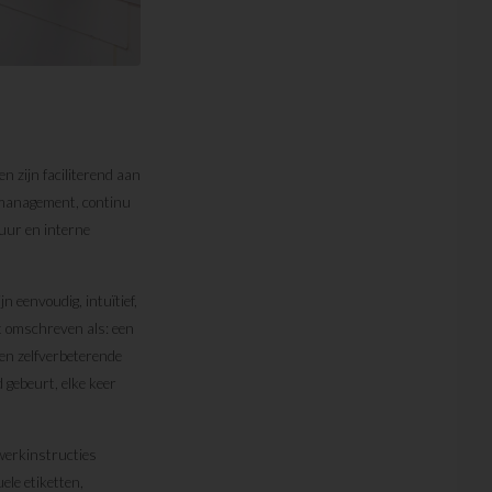
n zijn faciliterend aan
e management, continu
uur en interne
jn eenvoudig, intuïtief,
 omschreven als: een
 en zelfverbeterende
 gebeurt, elke keer
 werkinstructies
ele etiketten,