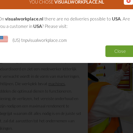
YOU CHOSE
VISUALWORKPLACE.NL
ls een
verbindende factor
.
On
visualworkplace.nl
there are no deliveries possible to
USA
. Are
you a customer in
USA
? Please visit:
em
tatie systeem is een gedragen strategie met
(US) tnpvisualworkplace.com
en. Een transparante
communicatiestructuur
Close
tente manier van sturen en verantwoorden. Op
ek
is belangrijke informatie zichtbaar, zijn
aardiseerd en ziet een medewerker letterlijk
ar verwacht wordt in de vorm van markeringen,
ichtlijnen. Die werkplek bevat
machines
,
delen die optimaal dienen te functioneren.
diening, de verliezen, het vereiste onderhoud en
 zijn nodig om een maximaal rendement te
begrijpt waarom dit alles nodig is en de juiste set
t, zal dat aanzetten tot het ondernemen van
jkingen.