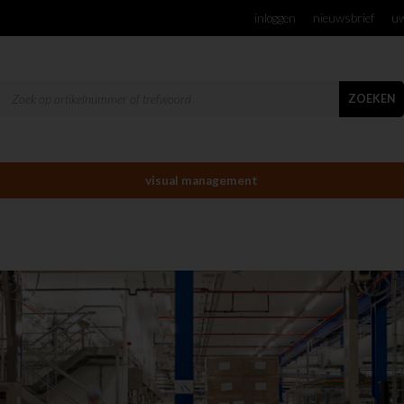
inloggen
nieuwsbrief
uw
ZOEKEN
visual management