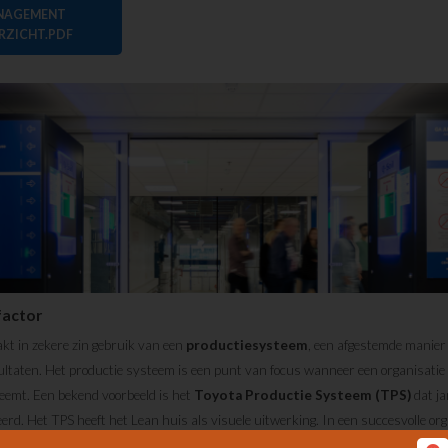
ANAGEMENT
RZICHT.PDF
factor
kt in zekere zin gebruik van een
productiesysteem
, een afgestemde manier
sultaten. Het productie systeem is een punt van focus wanneer een organisatie
emt. Een bekend voorbeeld is het
Toyota Productie Systeem (TPS)
dat ja
rd. Het TPS heeft het Lean huis als visuele uitwerking. In een succesvolle or
 worden ze verbonden door medewerkers en visuele informatiestromen.