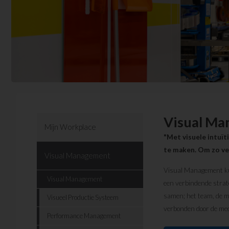
Visual M
Mijn Workplace
"Met visuele intuït
te maken. Om zo vei
Visual Management
Visual Management kun
Visual Management
een verbindende strat
samen; het team, de m
Visueel Productie Systeem
verbonden door de me
Performance Management