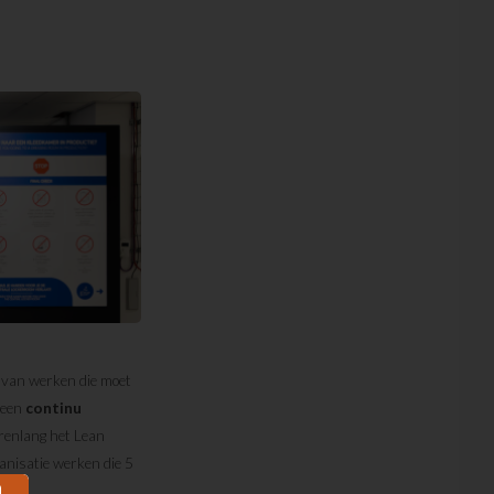
 van werken die moet
 een
continu
renlang het Lean
ganisatie werken die 5