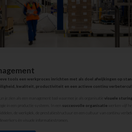
anagement
ieve tools een werkproces inrichten met als doel afwijkingen op sta
ligheid, kwaliteit, productiviteit en een actieve continu verbetercult
 je zien als een management tool waarmee je als organisatie
visuele sturin
egie in een productie systeem. In een
succesvolle organisatie
werken vijf h
iddelen, de werkplek, de prestatiestructuur en een cultuur van continu verbe
dewerkers én visuele informatiestromen.