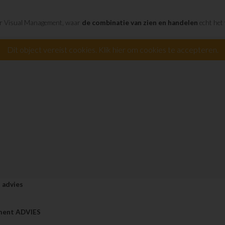
aar Visual Management, waar
de combinatie van zien en handelen
echt het 
Dit object vereist cookies. Klik hier om cookies te accepteren.
 advies
ment ADVIES