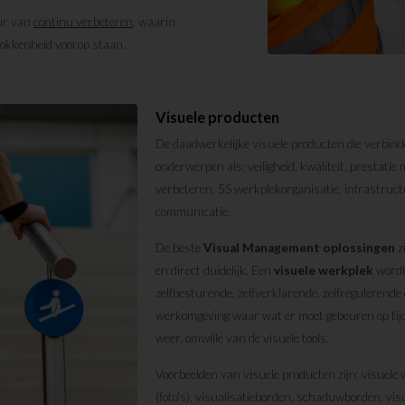
uur van
continu verbeteren
, waarin
okkenheid voorop staan.
Visuele producten
De daadwerkelijke visuele producten die verbinde
onderwerpen als; veiligheid, kwaliteit, prestati
verbeteren, 5S werkplekorganisatie, infrastruct
communicatie.
De beste
Visual Management oplossingen
zi
en direct duidelijk. Een
visuele werkplek
wordt
zelfbesturende, zelfverklarende, zelfregulerende
werkomgeving waar wat er moet gebeuren op tijd
weer, omwille van de visuele tools.
Voorbeelden van visuele producten zijn: visuele
(foto's), visualisatieborden, schaduwborden, visu