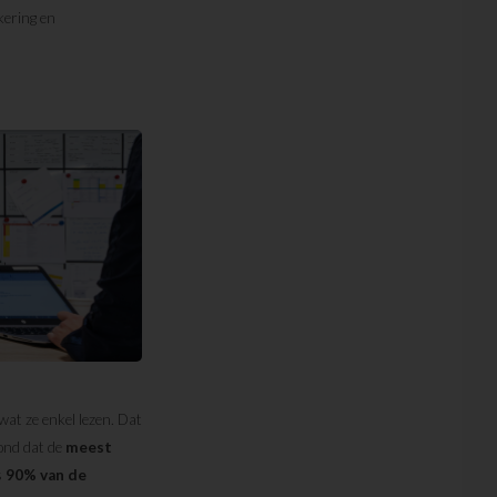
kering en
at ze enkel lezen. Dat
oond dat de
meest
s
90% van de