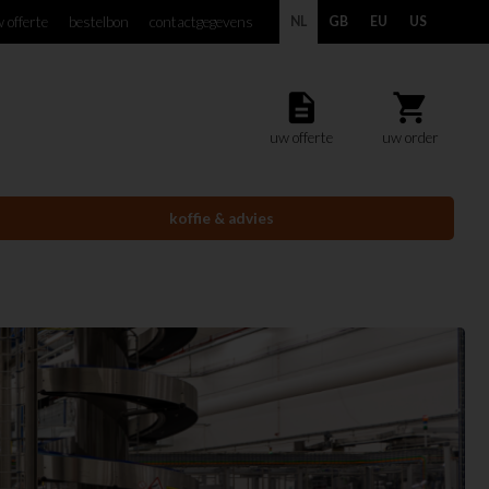
 offerte
bestelbon
contactgegevens
NL
GB
EU
US
description
shopping_cart
uw offerte
uw order
koffie & advies