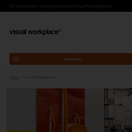
Dé leverancier op het gebied van Visual Management
menu
webshop
Home
» Visual Management