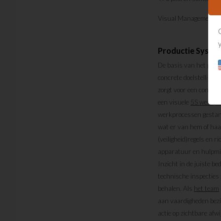
Visual Management a
Productie Syste
De basis van het pres
concrete doelstelling
zorgt voor een consis
een visuele
5S werkpl
werkprocessen gestand
wat er van hem of ha
(veiligheid)regels en r
apparatuur en hulpmid
Inzicht in de juiste be
technische inspecties
behalen. Als
het team
aan vaardigheden bezi
actie op zichtbare afwi