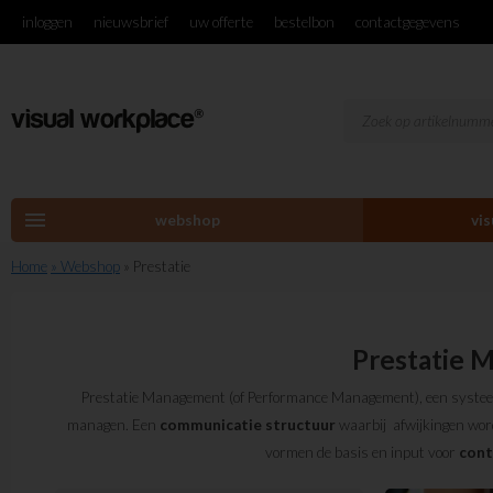
inloggen
nieuwsbrief
uw offerte
bestelbon
contactgegevens
menu
webshop
vi
Home
» Webshop
» Prestatie
Prestatie
Prestatie Management (of Performance Management), een syste
managen. Een
communicatie structuur
waarbij afwijkingen word
vormen de basis en input voor
cont