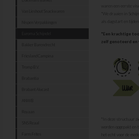
waren een eerste visu
Van Lieshout Snackwaren
"We draaien in Schijn
als dagstart en tijde
Nispen Verpakkingen
Euroma Schijndel
"Een krachtige to
zelf genoteerd en
Bakker Barendrecht
FrieslandCampina
Tromp B.V.
Brabantia
Brabant Alucast
ANWB
Royaan
"In deze structuur zie
SNS Reaal
worden opgepakt en t
Farm Frites
het echt voor de med