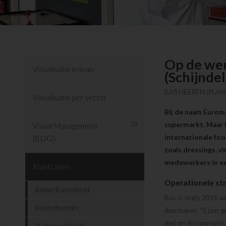
Op de wer
Visualisatie in lean
(Schijndel
BAS HEEREN (PLAN
Visualisatie per sector
Bij de naam Euroma
28
supermarkt. Maar 
Visual Management
internationale foo
BLOGS
zoals dressings, v
medewerkers in ee
Klantcases
Operationele st
Bakker Barendrecht
Bas is sinds 2016 wer
Klantreferenties
doormaken. “5 jaar ge
doel om de communica
Daelmans Banket