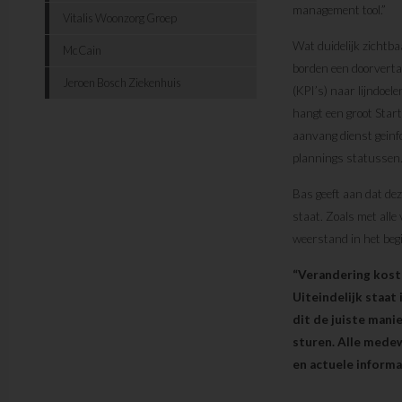
management tool.”
Vitalis Woonzorg Groep
Wat duidelijk zichtbaa
McCain
borden een doorverta
Jeroen Bosch Ziekenhuis
(KPI’s) naar lijndoel
hangt een groot Start
aanvang dienst geinf
plannings statussen
Bas geeft aan dat de
staat. Zoals met alle
weerstand in het beg
“Verandering kost 
Uiteindelijk staat
dit de juiste manie
sturen. Alle mede
en actuele informa