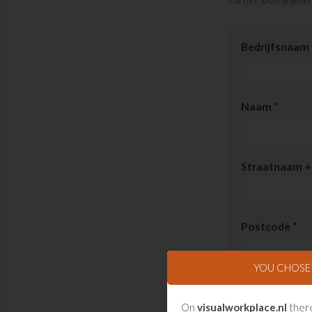
Bedrijfsnaam
Naam
*
Straatnaam + 
Postcode
*
YOU CHOS
Plaatsnaam
*
On
visualworkplace.nl
there