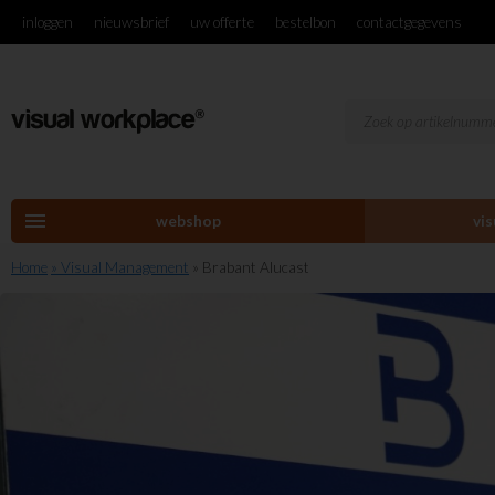
inloggen
nieuwsbrief
uw offerte
bestelbon
contactgegevens
menu
webshop
vi
Home
» Visual Management
» Brabant Alucast