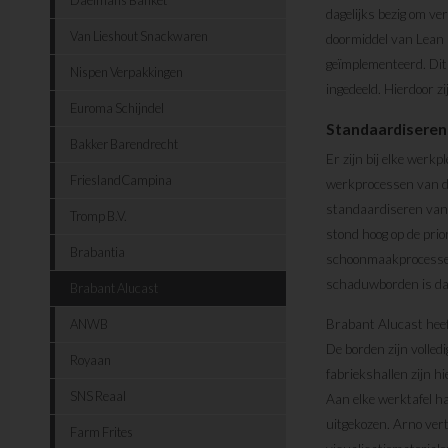
dagelijks bezig om ver
Van Lieshout Snackwaren
doormiddel van Lean 
geïmplementeerd. Dit
Nispen Verpakkingen
ingedeeld. Hierdoor z
Euroma Schijndel
Standaardiseren
Bakker Barendrecht
Er zijn bij elke werkp
FrieslandCampina
werkprocessen van de
standaardiseren van
Tromp B.V.
stond hoog op de prior
Brabantia
schoonmaakprocessen v
schaduwborden is da
Brabant Alucast
ANWB
Brabant Alucast hee
De borden zijn volled
Royaan
fabriekshallen zijn h
SNS Reaal
Aan elke werktafel h
uitgekozen. Arno ver
Farm Frites