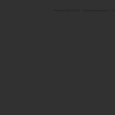
Pre-order MAGAZINE
Algemene voorwaarden
Co