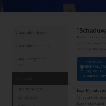
“Schaduwb
Visualisatie in lean
Brabant Alucast is v
van aluminium en mag
Visualisatie per sector
werkmaatschappijen i
28
Visual Management
KLANTCASE
BLOGS
BRABANT ALUCA
download
(NL) _VISUAL
WORKPLACE B
Klantcases
Bakker Barendrecht
Lean Manufactu
Klantreferenties
Arno van Erp is al e
Lean Manufacturing E
Daelmans Banket