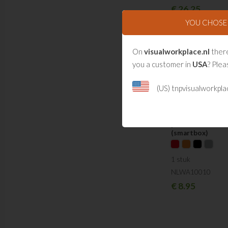
€
26.25
YOU CHOS
On
visualworkplace.nl
there
you a customer in
USA
? Plea
(US) tnpvisualworkpl
Magnetische
pennenhouder
(smartbox)
1 stuk
NLWA10010
€
8.95