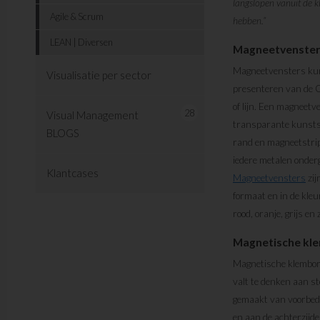
langslopen vanuit de k
Agile & Scrum
hebben.”
LEAN | Diversen
Magneetvensters
Magneetvensters kun
Visualisatie per sector
presenteren van de 
of lijn. Een magneetv
28
Visual Management
transparante kunstst
BLOGS
rand en magneetstrips
iedere metalen onder
Klantcases
Magneetvensters
zij
formaat en in de kleur
rood, oranje, grijs en
Magnetische kle
Magnetische klemborde
valt te denken aan st
gemaakt van voorbedru
en aan de achterzijd