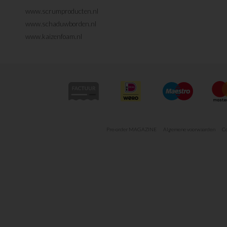
www.scrumproducten.nl
www.schaduwborden.nl
www.kaizenfoam.nl
Pre-order MAGAZINE
Algemene voorwaarden
Co