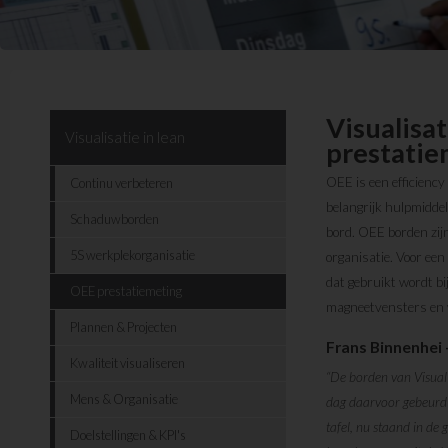
Visualisa
Visualisatie in lean
prestatie
OEE is een efficiency
Continu verbeteren
belangrijk hulpmiddel
Schaduwborden
bord. OEE borden zijn
5S werkplekorganisatie
organisatie. Voor ee
dat gebruikt wordt bi
OEE prestatiemeting
magneetvensters en w
Plannen & Projecten
Frans Binnenhei
Kwaliteit visualiseren
“De borden van Visual
Mens & Organisatie
dag daarvoor gebeurd i
tafel, nu staand in de
Doelstellingen & KPI's