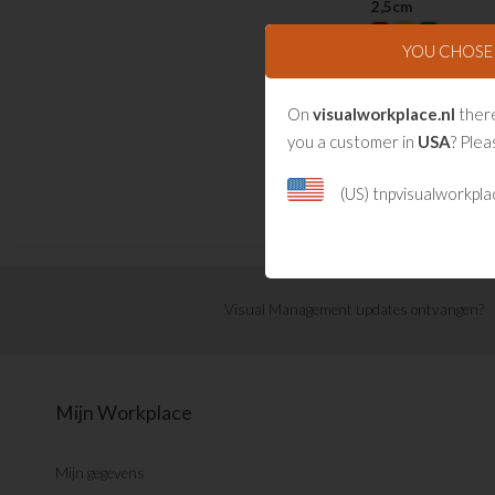
2,5cm
YOU CHOS
5 stuks
NLMG10130
On
visualworkplace.nl
there
€
5.95
you a customer in
USA
? Plea
(US) tnpvisualworkpl
Visual Management updates ontvangen?
Mijn Workplace
Mijn gegevens