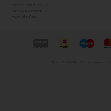
www.scrumproducten.nl
www.schaduwborden.nl
www.kaizenfoam.nl
Pre-order MAGAZINE
Algemene voorwaarden
Co