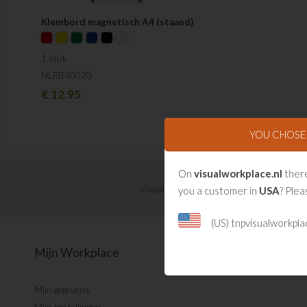
Klembord magnetisch A4 (staand)
1 stuk
NLRB40020
€
12.95
YOU CHOS
On
visualworkplace.nl
there
Visual Management updates ontvangen?
you a customer in
USA
? Plea
(US) tnpvisualworkpl
Mijn Workplace
Mijn gegevens