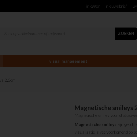
inloggen
nieuwsbrief
uw
ZOEKEN
visual management
eys 2,5cm
Magnetische smileys 
Magnetische smiley voor statuswee
Magnetische
smileys
zijn geschi
visualisatie is veelvoorkomend op b