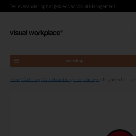
Dé leverancier op het gebied van Visual Management
menu
webshop
Home
» Webshop
» Whiteboard magneten
» Smileys
» Magnetische smil