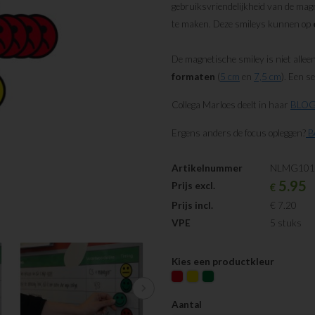
gebruiksvriendelijkheid van de magn
te maken. Deze smileys kunnen op
De magnetische smiley is niet allee
formaten
(
5 cm
en
7,5 cm
). Een s
Collega Marloes deelt in haar
BLOG 
Ergens anders de focus opleggen?
Be
Artikelnummer
NLMG101
5.95
Prijs excl.
€
Prijs incl.
€ 7.20
VPE
5 stuks
Kies een productkleur
chevron_right
Aantal