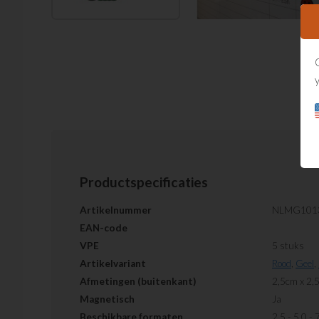
Productspecificaties
Artikelnummer
NLMG101
EAN-code
VPE
5 stuks
Artikelvariant
Rood
,
Geel
,
Afmetingen (buitenkant)
2,5cm x 2,
Magnetisch
Ja
Beschikbare formaten
2,5 - 5,0 -