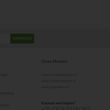
AANMELDEN
Onze Merken
vragen
www.scrumproducten.nl
www.schaduwborden.nl
www.kaizenfoam.nl
bezorging
Kunnen we helpen?
TOM'er
+31 (0)24 82 00 265