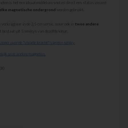
eten is het een ideaal middel om snel en direct een status visueel
elke
magnetische
ondergrond
worden gebruikt.
n verkrijgbaar in de 2,5 cm versie, maar ook in
twee
andere
et bestaat uit 5 smileys van dezelfde kleur.
meer over de "visuele kracht" van een smiley.
kijk onze andere magneten.
30