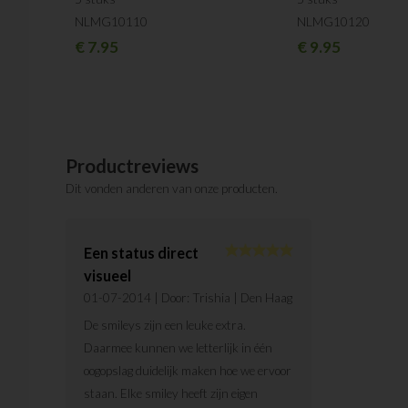
NLMG10110
NLMG10120
€
7.95
€
9.95
Productreviews
Dit vonden anderen van onze producten.
Een status direct
visueel
01-07-2014
| Door:
Trishia
| Den Haag
De smileys zijn een leuke extra.
Daarmee kunnen we letterlijk in één
oogopslag duidelijk maken hoe we ervoor
staan. Elke smiley heeft zijn eigen