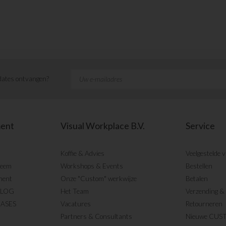
ates ontvangen?
ment
Visual Workplace B.V.
Service
Koffie & Advies
Veelgestelde 
teem
Workshops & Events
Bestellen
ment
Onze "Custom" werkwijze
Betalen
BLOG
Het Team
Verzending & 
CASES
Vacatures
Retourneren
Partners & Consultants
Nieuwe CUS