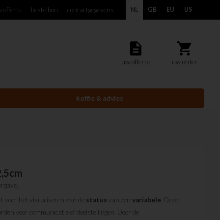
 offerte
bestelbon
contactgegevens
NL
GB
EU
US
description
shopping_cart
uw offerte
uw order
koffie & advies
2,5cm
rgave.
kt voor het visualiseren van de
status
van een
variabele
. Deze
orden voor communicatie of doelstellingen. Door de