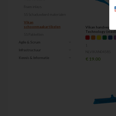
Foam inlays
5S Schaduwbord materialen
Vikan
schoonmaakartikelen
Vikan handveger U
Technology (medi
5S Pakketten
Agile & Scrum
1
Infrastructuur
NLVIKAN04585
Kennis & Informatie
€
19.00