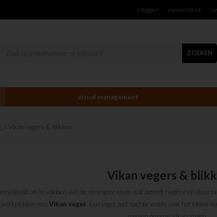
inloggen
nieuwsbrief
uw
ZOEKEN
visual management
n
» Vikan vegers & blikken
Vikan vegers & blik
ontwikkeld om te voldoen aan de strengste eisen wat betreft hygiëne en duur
de werkplekken een
Vikan
veger
. Een veger met zachte vezels voor het kleine vui
passen op onze Vikan stelen.