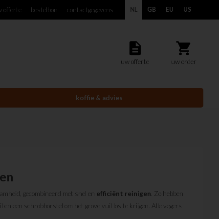
 offerte
bestelbon
contactgegevens
NL
GB
EU
US
description
shopping_cart
uw offerte
uw order
koffie & advies
ken
zaamheid, gecombineerd met snel en
efficiënt
reinigen
. Zo hebben
l en een schrobborstel om het grove vuil los te krijgen. Alle vegers