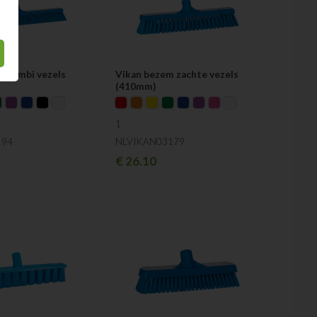
 Combi vezels
Vikan bezem zachte vezels
(410mm)
1
194
NLVIKAN03179
€
26.10