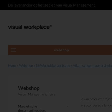
Dé leverancier op het gebied van Visual Management
menu
webshop
Home
» Webshop
» 5S Werkplekorganisatie
» Vikan schoonmaakartikele
Webshop
Visual Management Tools
Vikan producten zijn 
wij voor verschillen
Magnetische
documenthouders