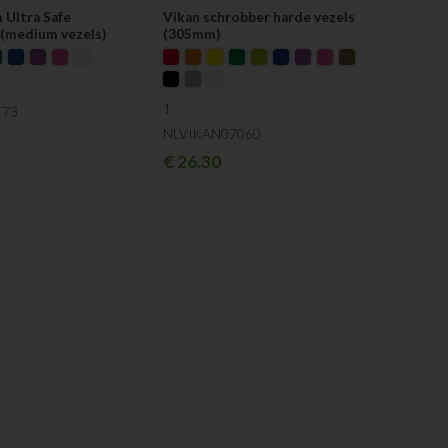
 Ultra Safe
Vikan schrobber harde vezels
(medium vezels)
(305mm)
1
173
NLVIKAN07060
€
26.30