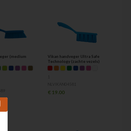
veger (medium
Vikan handveger Ultra Safe
Technology (zachte vezels)
1
NLVIKAN04581
589
€
19.00