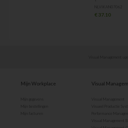
NLVIKAN07062
€
37.10
Visual Management upd
Mijn Workplace
Visual Manage
Mijn gegevens
Visual Management
Mijn bestellingen
Visueel Productie Sys
Mijn facturen
Performance Manage
Visual Management 
Visual Management 