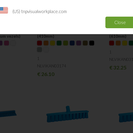
(US) tnpvisualworkplace.com
Close
ltra Safe
Vikan bezem Combi vezels
Vikan bezem
um vezels)
(410mm)
(610mm)
1
1
NLVIKAN03
NLVIKAN03174
€
32.25
€
26.10