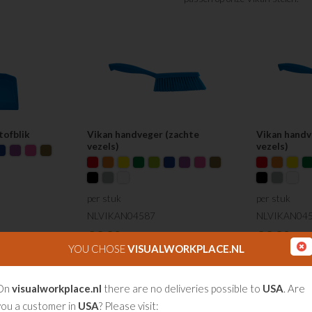
tofblik
Vikan handveger (zachte
Vikan hand
vezels)
vezels)
per stuk
per stuk
NLVIKAN04587
NLVIKAN04
€
8.80
€
8.80
YOU CHOSE
VISUALWORKPLACE.NL
On
visualworkplace.nl
there are no deliveries possible to
USA
. Are
you a customer in
USA
? Please visit: