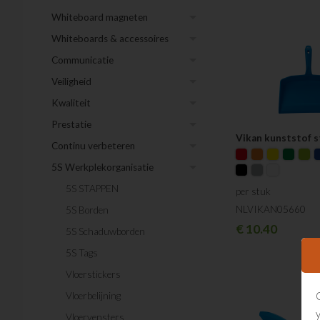
Whiteboard magneten
Whiteboards & accessoires
Communicatie
Veiligheid
Kwaliteit
Prestatie
Vikan kunststof s
Continu verbeteren
5S Werkplekorganisatie
5S STAPPEN
per stuk
NLVIKAN05660
5S Borden
€
10.40
5S Schaduwborden
5S Tags
Vloerstickers
Vloerbelijning
Vloervensters