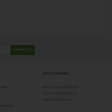
AANMELDEN
Onze Merken
vragen
www.scrumproducten.nl
www.schaduwborden.nl
www.kaizenfoam.nl
bezorging