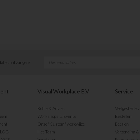
ates ontvangen?
ment
Visual Workplace B.V.
Service
Koffie & Advies
Veelgestelde 
teem
Workshops & Events
Bestellen
ment
Onze "Custom" werkwijze
Betalen
BLOG
Het Team
Verzending & 
CASES
Vacatures
Retourneren