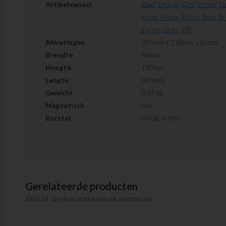
Artikelvariant
Rood
,
Oranje
,
Geel
,
Groen
,
Li
groen
,
Blauw
,
Paars
,
Roze
,
Br
Zwart
,
Grijs
,
Wit
Afmetingen
305mm x 110mm x 85mm
Breedte
85mm
Hoogte
110mm
Lengte
305mm
Gewicht
0.57 kg
Magnetisch
Nee
Borstel
Harde vezels
Gerelateerde producten
Wellicht zijn deze producten ook interessant.