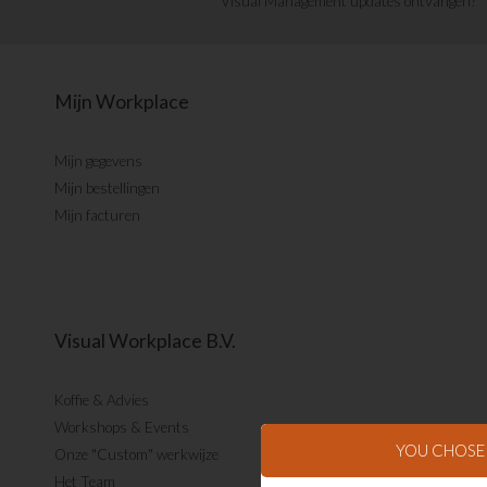
Visual Management updates ontvangen?
Mijn Workplace
Mijn gegevens
Mijn bestellingen
Mijn facturen
Visual Workplace B.V.
Koffie & Advies
Workshops & Events
YOU CHOS
Onze "Custom" werkwijze
Het Team