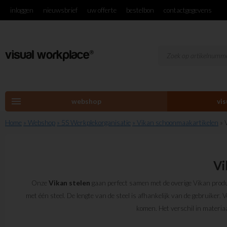
inloggen
nieuwsbrief
uw offerte
bestelbon
contactgegevens
menu
webshop
vi
Home
» Webshop
» 5S Werkplekorganisatie
» Vikan schoonmaakartikelen
» 
Vi
Onze
Vikan
stelen
gaan perfect samen met de overige Vikan prod
met één steel. De lengte van de steel is afhankelijk van de gebruiker. 
komen. Het verschil in materiaa