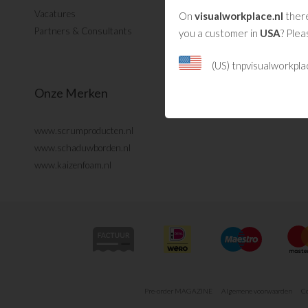
Vacatures
On
visualworkplace.nl
there
Partners & Consultants
you a customer in
USA
? Plea
(US) tnpvisualworkpl
Onze Merken
www.scrumproducten.nl
www.schaduwborden.nl
www.kaizenfoam.nl
Pre-order MAGAZINE
Algemene voorwaarden
Co