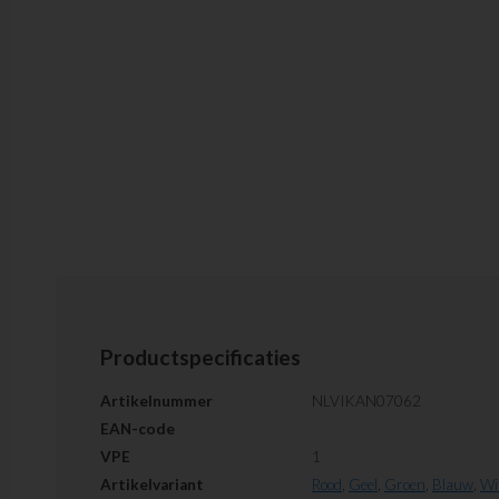
Productspecificaties
Artikelnummer
NLVIKAN07062
EAN-code
VPE
1
Artikelvariant
Rood
,
Geel
,
Groen
,
Blauw
,
Wi