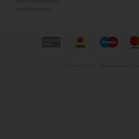
www.schaduwborden.nl
www.kaizenfoam.nl
Pre-order MAGAZINE
Algemene voorwaarden
Co