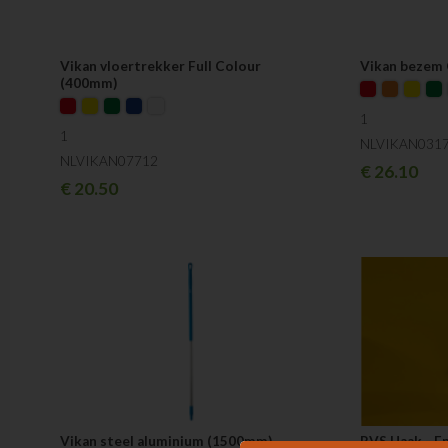
Vikan vloertrekker Full Colour
Vikan bezem 
(400mm)
1
1
NLVIKAN031
NLVIKAN07712
€
26.10
€
20.50
Vikan steel aluminium (1500mm)
RVS Haak - E