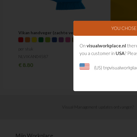
YOU CHOS
Vikan handveger (zachte vezels)
RVS Haak - E
per stuk
On
visualworkplace.nl
there
NLSB200101
per stuk
you a customer in
USA
? Plea
€
8.95
NLVIKAN04587
€
8.80
(US) tnpvisualworkpl
Visual Management updates ontvangen?
Mijn Workplace