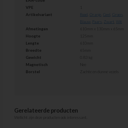
EAN-code
VPE
1
Artikelvariant
Rood
,
Oranje
,
Geel
,
Groen
,
Blauw
,
Paars
,
Zwart
,
Wit
Afmetingen
610mm x 130mm x 65mm
Hoogte
125mm
Lengte
610mm
Breedte
65mm
Gewicht
0.83 kg
Magnetisch
Nee
Borstel
Zachte en dunne vezels
Gerelateerde producten
Wellicht zijn deze producten ook interessant.