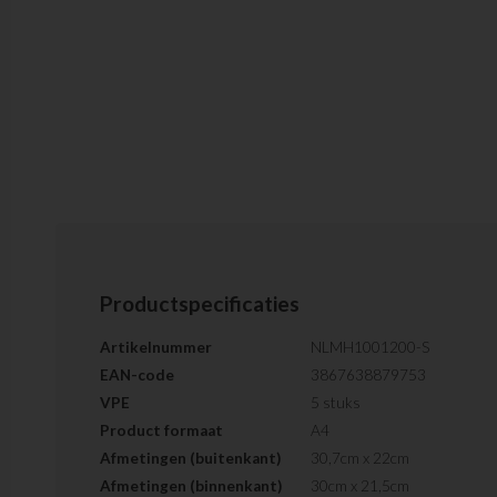
Productspecificaties
Artikelnummer
NLMH1001200-S
EAN-code
3867638879753
VPE
5 stuks
Product formaat
A4
Afmetingen (buitenkant)
30,7cm x 22cm
Afmetingen (binnenkant)
30cm x 21,5cm