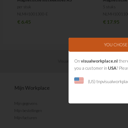
per stuk
5 stuks
NLMH1001300-E
NLMH100110
€
6.45
€
17.95
YOU CHOS
On
visualworkplace.nl
there
Visual Management updates ontvangen?
you a customer in
USA
? Plea
(US) tnpvisualworkpl
Mijn Workplace
Mijn gegevens
Mijn bestellingen
Mijn facturen