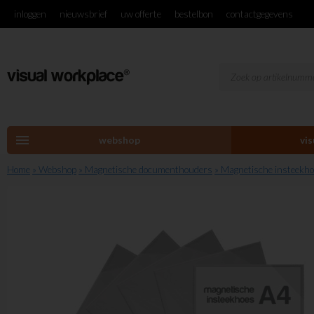
inloggen
nieuwsbrief
uw offerte
bestelbon
contactgegevens
menu
webshop
vi
Home
» Webshop
» Magnetische documenthouders
» Magnetische insteekh