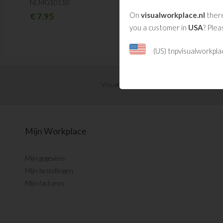
€
12.95
NLMG10110
On
visualworkplace.nl
there
€
7.95
you a customer in
USA
? Plea
(US) tnpvisualworkpl
Visual Management updates ontvangen?
Mijn Workplace
Mijn gegevens
Mijn bestellingen
Mijn facturen