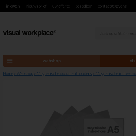
inloggen
nieuwsbrief
uw offerte
bestelbon
contactgegevens
menu
webshop
vi
Home
» Webshop
» Magnetische documenthouders
» Magnetische insteekh