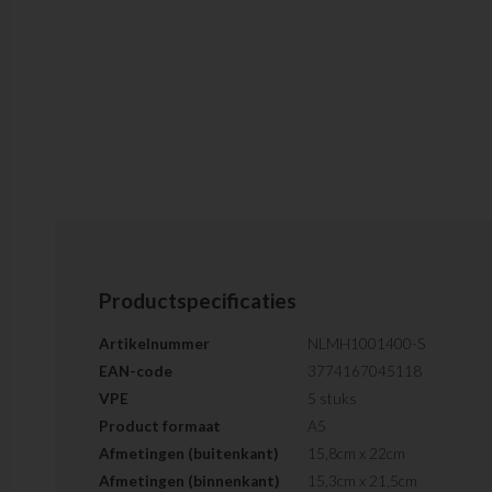
Productspecificaties
Artikelnummer
NLMH1001400-S
EAN-code
3774167045118
VPE
5 stuks
Product formaat
A5
Afmetingen (buitenkant)
15,8cm x 22cm
Afmetingen (binnenkant)
15,3cm x 21,5cm