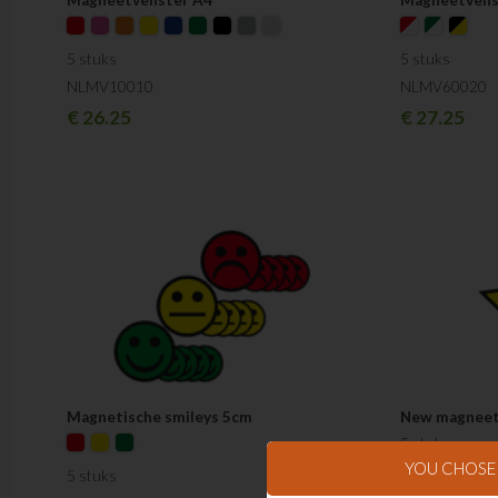
5 stuks
5 stuks
NLMV10010
NLMV60020
€
26.25
€
27.25
Magnetische smileys 5cm
New magneet 
5 stuks
YOU CHOS
NLMG108123
5 stuks