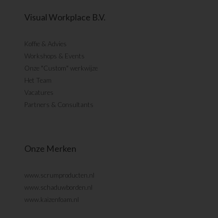
Visual Workplace B.V.
Koffie & Advies
Workshops & Events
Onze "Custom" werkwijze
Het Team
Vacatures
Partners & Consultants
Onze Merken
www.scrumproducten.nl
www.schaduwborden.nl
www.kaizenfoam.nl