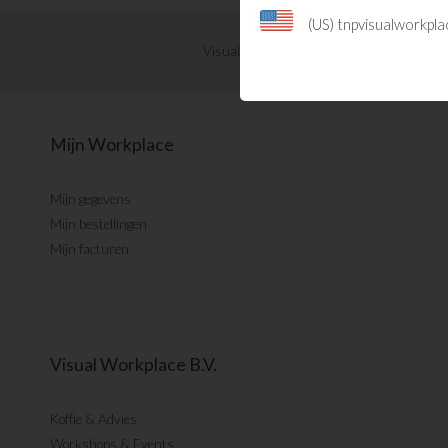
(US) tnpvisualworkpl
Visual Management updates ontvangen?
Mijn Workplace
Mijn gegevens
Mijn bestellingen
Mijn facturen
Visual Workplace B.V.
Koffie & Advies
Workshops & Events