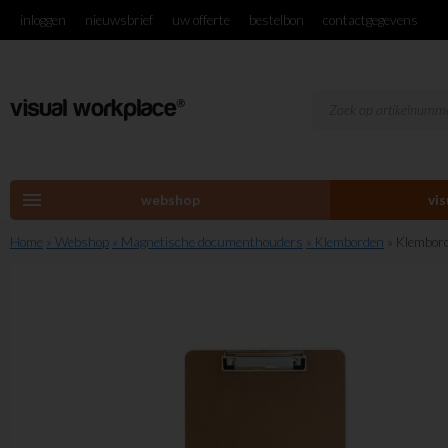
inloggen
nieuwsbrief
uw offerte
bestelbon
contactgegevens
menu
webshop
vi
Home
» Webshop
» Magnetische documenthouders
» Klemborden
» Klembord