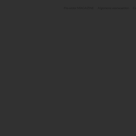
Pre-order MAGAZINE
Algemene voorwaarden
Co