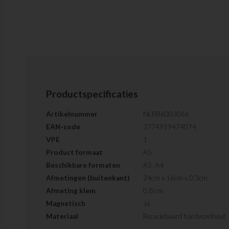
Productspecificaties
Artikelnummer
NLRB6003066
EAN-code
3774919474074
VPE
1
Product formaat
A5
Beschikbare formaten
A5, A4
Afmetingen (buitenkant)
24cm x 16cm x 0.3cm
Afmeting klem
0.8 cm
Magnetisch
Ja
Materiaal
Recyclebaard hardvezelhout