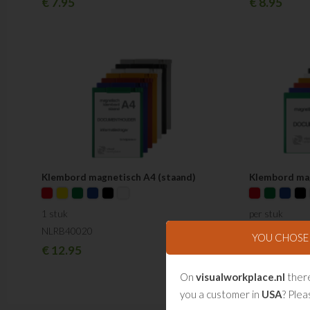
€
7.95
€
8.95
Klembord magnetisch A4 (staand)
Klembord mag
1 stuk
per stuk
NLRB40020
NLRB40010
YOU CHOS
€
12.95
€
12.95
On
visualworkplace.nl
there
you a customer in
USA
? Plea