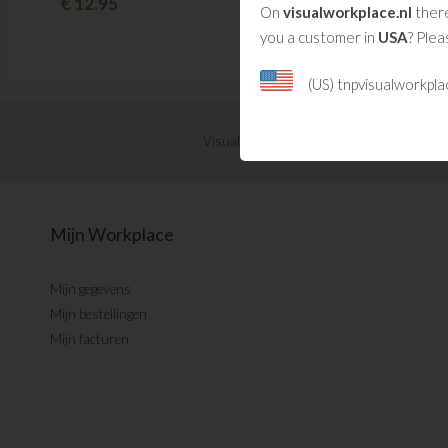
€
12.95
€
12.95
On
visualworkplace.nl
there
you a customer in
USA
? Plea
(US) tnpvisualworkpl
Visual Management updates ontvangen?
Mijn Workplace
Mijn gegevens
Mijn bestellingen
Mijn facturen