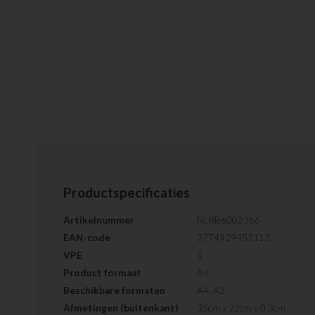
Productspecificaties
Artikelnummer
NLRB6002366
EAN-code
3774929453113
VPE
1
Product formaat
A4
Beschikbare formaten
A4, A3
Afmetingen (buitenkant)
35cm x 22cm x 0.3cm