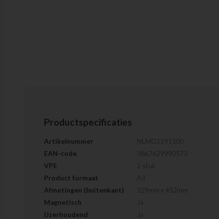
Productspecificaties
Artikelnummer
NLMG1191100
EAN-code
3867629990573
VPE
1 stuk
Product formaat
A3
Afmetingen (buitenkant)
329mm x 452mm
Magnetisch
Ja
IJzerhoudend
Ja