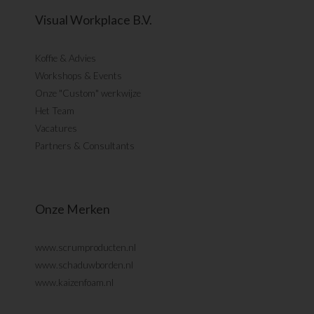
Visual Workplace B.V.
Koffie & Advies
Workshops & Events
Onze "Custom" werkwijze
Het Team
Vacatures
Partners & Consultants
Onze Merken
www.scrumproducten.nl
www.schaduwborden.nl
www.kaizenfoam.nl