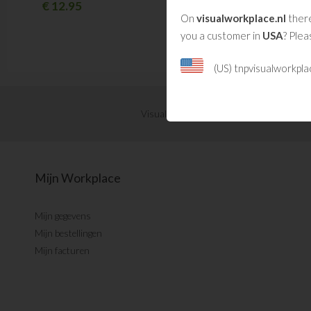
€
12.95
€
7.95
On
visualworkplace.nl
there
you a customer in
USA
? Plea
(US) tnpvisualworkpl
Visual Management updates ontvangen?
Mijn Workplace
Mijn gegevens
Mijn bestellingen
Mijn facturen