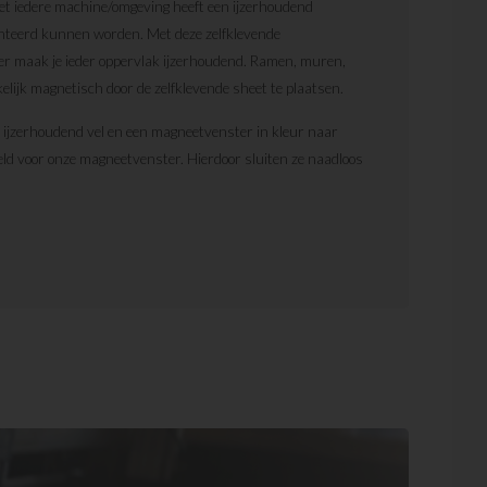
et iedere machine/omgeving heeft een ijzerhoudend
nteerd kunnen worden. Met deze zelfklevende
ter maak je ieder oppervlak ijzerhoudend. Ramen, muren,
lijk magnetisch door de zelfklevende sheet te plaatsen.
d ijzerhoudend vel en een magneetvenster in kleur naar
eld voor onze magneetvenster. Hierdoor sluiten ze naadloos
orden los geleverd en zitten dus niet aan elkaar
 staat om de kleur van het venster aan te passen op de
 delen. Het geheel heeft een professionele uitstraling en