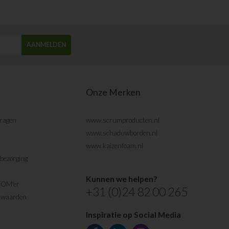
AANMELDEN
Onze Merken
vragen
www.scrumproducten.nl
www.schaduwborden.nl
www.kaizenfoam.nl
bezorging
Kunnen we helpen?
TOM'er
+31 (0)24 82 00 265
rwaarden
Inspiratie op Social Media