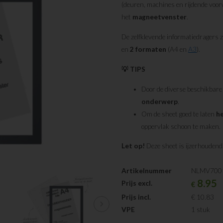
(deuren, machines en rijdende voorw
het
magneetvenster
.
De zelfklevende informatiedragers z
en
2 formaten
(A4 en
A3
).
💡 TIPS
Door de diverse beschikbare
onderwerp
.
Om de sheet goed te laten
h
oppervlak schoon te maken.
Let op!
Deze sheet is ijzerhoudend
Artikelnummer
NLMV700
8.95
Prijs excl.
€
Prijs incl.
€ 10.83
chevron_right
VPE
1 stuk