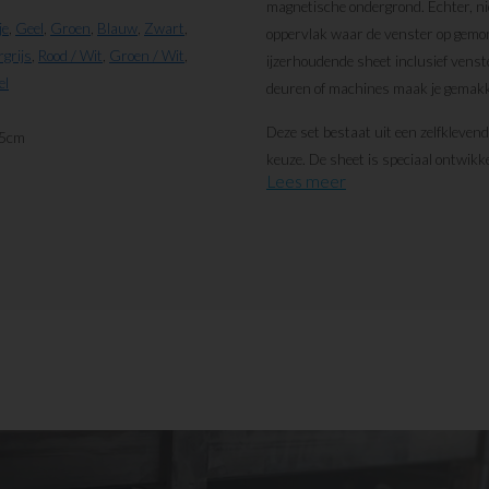
magnetische ondergrond. Echter, ni
je
,
Geel
,
Groen
,
Blauw
,
Zwart
,
oppervlak waar de venster op gemo
rgrijs
,
Rood / Wit
,
Groen / Wit
,
ijzerhoudende sheet inclusief vens
el
deuren of machines maak je gemakke
Deze set bestaat uit een zelfkleven
,5cm
keuze. De sheet is speciaal ontwikk
Lees meer
op elkaar aan. De twee onderdelen w
gemonteerd. Hierdoor ben je zelf in
boodschap die met het document wilt
gaat langdurig mee.