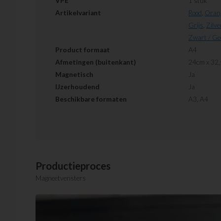
VPE
1 stuk
Artikelvariant
Rood
,
Oran
Grijs
,
Zilve
Zwart / Ge
Product formaat
A4
Afmetingen (buitenkant)
24cm x 32
Magnetisch
Ja
IJzerhoudend
Ja
Beschikbare formaten
A3, A4
Productieproces
Magneetvensters