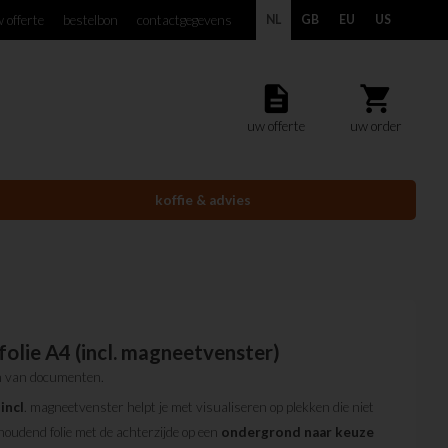
 offerte
bestelbon
contactgegevens
NL
GB
EU
US
description
shopping_cart
uw offerte
uw order
koffie & advies
olie A4 (incl. magneetvenster)
en van documenten.
incl
. magneetvenster helpt je met visualiseren op plekken die niet
houdend folie met de achterzijde op een
ondergrond
naar
keuze