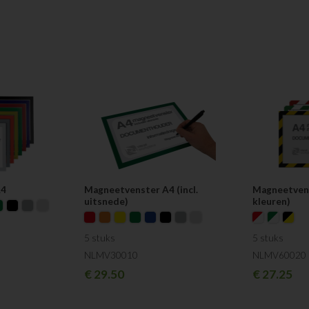
A4
Magneetvenster A4 (incl.
Magneetvens
uitsnede)
kleuren)
5 stuks
5 stuks
NLMV30010
NLMV60020
€
29.50
€
27.25