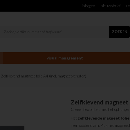
inloggen
nieuwsbrief
uw
ZOEKEN
visual management
 Zelfklevend magneet folie A4 (incl. magneetvenster)
Zelfklevend magneet f
Creëer flexibiliteit met het ophang
Het
zelfklevende
magneet
folie
ijzerhoudend zijn. Plak het magneet