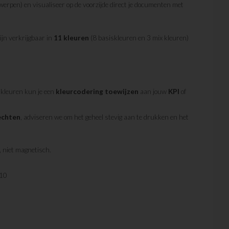
erpen) en visualiseer op de voorzijde direct je documenten met
ijn verkrijgbaar in
11 kleuren
(8 basiskleuren en 3 mix kleuren)
 kleuren kun je een
kleurcodering toewijzen
aan jouw
KPI
of
echten
, adviseren we om het geheel stevig aan te drukken en het
, niet magnetisch.
10