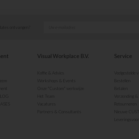
ates ontvangen?
ment
Visual Workplace B.V.
Service
Koffie & Advies
Veelgestelde 
teem
Workshops & Events
Bestellen
ment
Onze "Custom" werkwijze
Betalen
BLOG
Het Team
Verzending & 
CASES
Vacatures
Retourneren
Partners & Consultants
Nieuwe CUS
Leveringsvoo