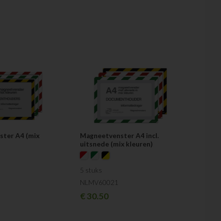
ter A4 (mix
Magneetvenster A4 incl.
uitsnede (mix kleuren)
5 stuks
NLMV60021
€
30.50