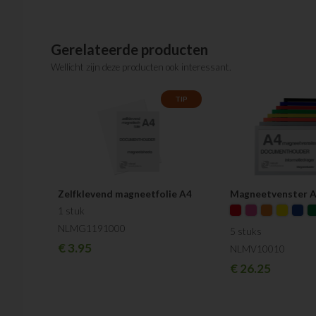
Gerelateerde producten
Wellicht zijn deze producten ook interessant.
TIP
Zelfklevend magneetfolie A4
Magneetvenster 
1 stuk
NLMG1191000
5 stuks
€
3.95
NLMV10010
€
26.25