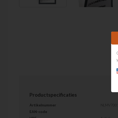
Productspecificaties
Artikelnummer
NLMV700
EAN-code