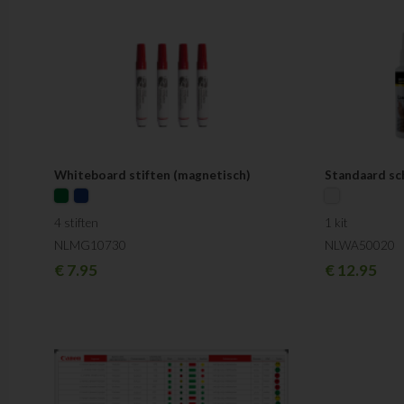
Whiteboard stiften (magnetisch)
Standaard sc
4 stiften
1 kit
NLMG10730
NLWA50020
€
7.95
€
12.95