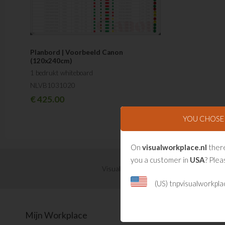
Planbord | Voorbeeld Canon
(120x240cm)
1 bedrukt whiteboard
NLVB1031020
€
425.00
YOU CHOS
On
visualworkplace.nl
there
you a customer in
USA
? Plea
Visual Management updates ontvangen?
(US) tnpvisualworkpl
Mijn Workplace