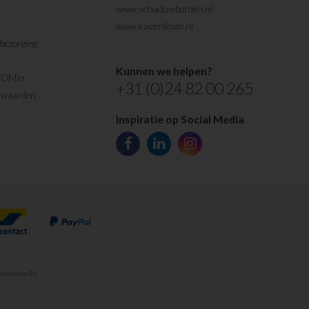
www.schaduwborden.nl
www.kaizenfoam.nl
bezorging
Kunnen we helpen?
TOM'er
+31 (0)24 82 00 265
rwaarden
Inspiratie op Social Media
orkplace B.V.