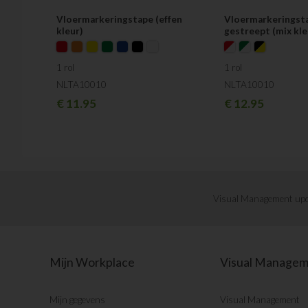
Vloermarkeringstape (effen
Vloermarkeringst
kleur)
gestreept (mix kle
1 rol
1 rol
NLTA10010
NLTA10010
€
11.95
€
12.95
Visual Management upd
Mijn Workplace
Visual Manage
Mijn gegevens
Visual Management