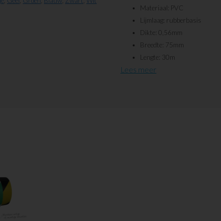
je
,
Geel
,
Groen
,
Blauw
,
Zwart
,
Wit
Materiaal: PVC
Lijmlaag: rubberbasis
Dikte: 0,56mm
Breedte: 75mm
Lengte: 30m
Lees meer
Slijtage door het schuiven van pallet
vormstukken zoals hoeken en/of T-
via custom@visualworkplace.nl of 