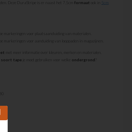
den. Deze DuraStripe is er naast het 7,5cm
formaat
ook in
5cm
pe markeringen voor plaatsaanduiding van materialen.
e markeringen voor aanduiding van looppaden in magazijnen.
eet
met meer informatie over kleuren, merken en materialen.
e
soort
tape
je moet gebruiken voor welke
ondergrond
?
30