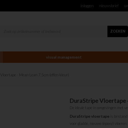
inloggen
nieuwsbrief
uw
ZOEKEN
visual management
 Vloertape - Mean Lean 7,5cm (effen kleur)
DuraStripe Vloertape 
De ideale tape in omgevingen met v
DuraStripe
vloertape
is bestand 
voor gladde, nieuwe (epoxy) vloeren.