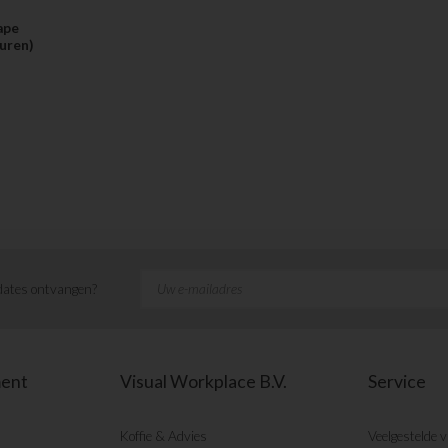
ape
uren)
ates ontvangen?
ment
Visual Workplace B.V.
Service
Koffie & Advies
Veelgestelde 