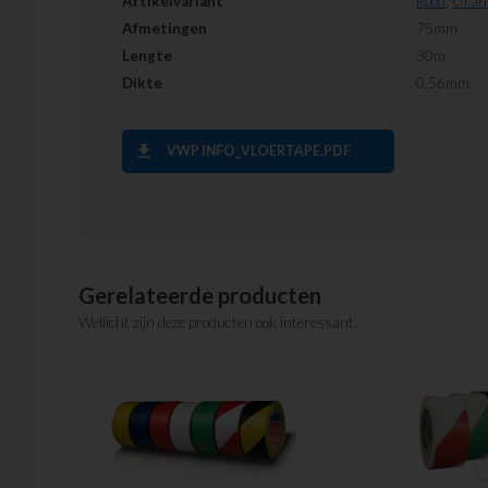
Artikelvariant
Rood
,
Oran
Afmetingen
75mm
Lengte
30m
Dikte
0.56mm
download
VWP INFO_VLOERTAPE.PDF
Gerelateerde producten
Wellicht zijn deze producten ook interessant.