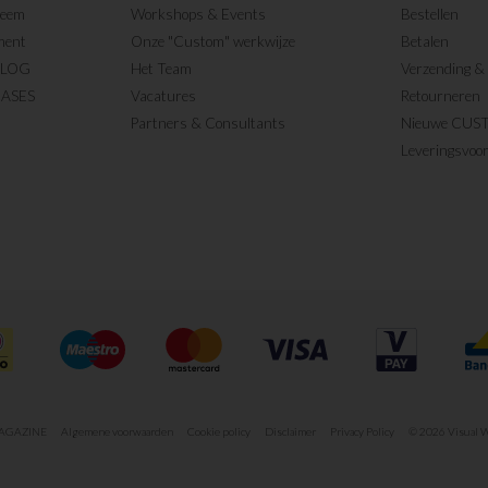
teem
Workshops & Events
Bestellen
ment
Onze "Custom" werkwijze
Betalen
BLOG
Het Team
Verzending & 
CASES
Vacatures
Retourneren
Partners & Consultants
Nieuwe CUS
Leveringsvoo
MAGAZINE
Algemene voorwaarden
Cookie policy
Disclaimer
Privacy Policy
© 2026 Visual W