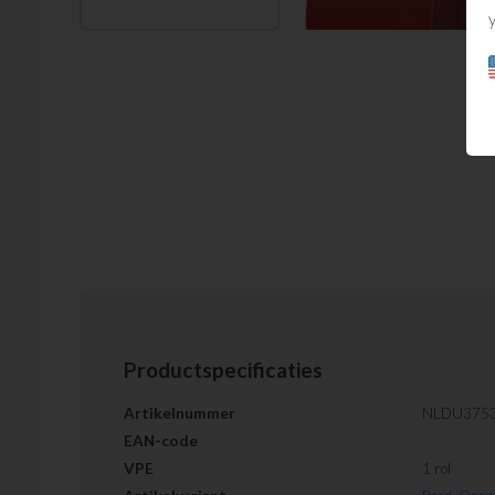
Productspecificaties
Artikelnummer
NLDU375
EAN-code
VPE
1 rol