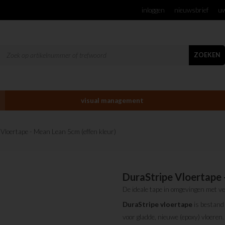
inloggen
nieuwsbrief
uw
ZOEKEN
visual management
 Vloertape - Mean Lean 5cm (effen kleur)
DuraStripe Vloertape 
De ideale tape in omgevingen met v
DuraStripe
vloertape
is bestand 
voor gladde, nieuwe (epoxy) vloeren.