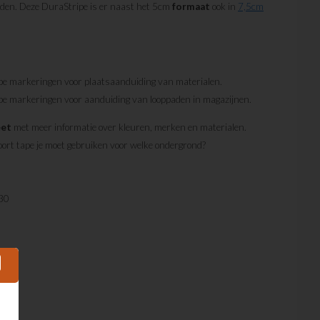
uden. Deze DuraStripe is er naast het 5cm
formaat
ook in
7,5cm
pe markeringen voor plaatsaanduiding van materialen.
e markeringen voor aanduiding van looppaden in magazijnen.
eet
met meer informatie over kleuren, merken en materialen.
oort tape je moet gebruiken voor welke ondergrond?
30