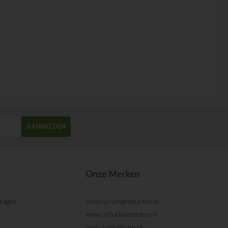
AANMELDEN
Onze Merken
vragen
www.scrumproducten.nl
www.schaduwborden.nl
www.kaizenfoam.nl