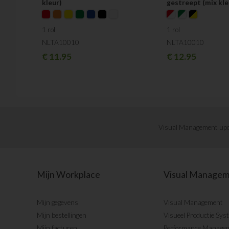
kleur)
gestreept (mix kle
1 rol
1 rol
NLTA10010
NLTA10010
€
11.95
€
12.95
Visual Management upd
Mijn Workplace
Visual Manage
Mijn gegevens
Visual Management
Mijn bestellingen
Visueel Productie Sys
Mijn facturen
Performance Manage