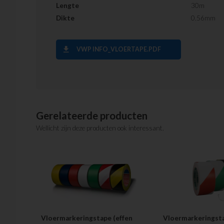
Lengte
30m
Dikte
0.56mm
download
VWP INFO_VLOERTAPE.PDF
Gerelateerde producten
Wellicht zijn deze producten ook interessant.
Vloermarkeringstape (effen
Vloermarkeringst