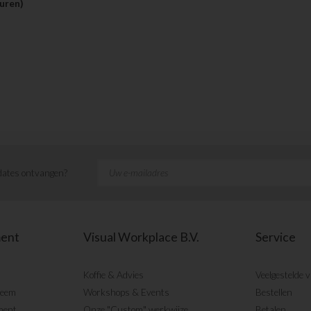
uren)
ates ontvangen?
ment
Visual Workplace B.V.
Service
Koffie & Advies
Veelgestelde 
teem
Workshops & Events
Bestellen
ment
Onze "Custom" werkwijze
Betalen