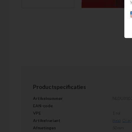
Productspecificaties
Artikelnummer
NLDU350
EAN-code
VPE
1 rol
Artikelvariant
Rood
,
Oran
Afmetingen
50mm