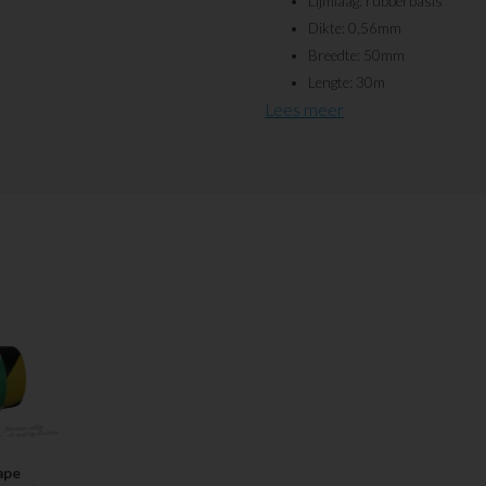
Lijmlaag: rubberbasis
Dikte: 0,56mm
Breedte: 50mm
Lengte: 30m
Lees meer
Slijtage door het schuiven van pallet
vormstukken zoals hoeken en/of T-
via custom@visualworkplace.nl of 
ape