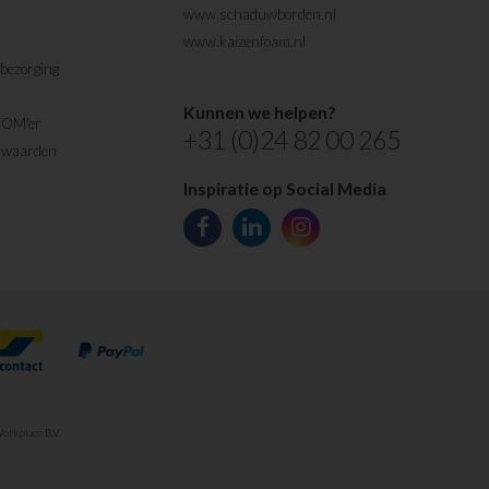
www.schaduwborden.nl
www.kaizenfoam.nl
bezorging
Kunnen we helpen?
TOM'er
+31 (0)24 82 00 265
rwaarden
Inspiratie op Social Media
orkplace B.V.