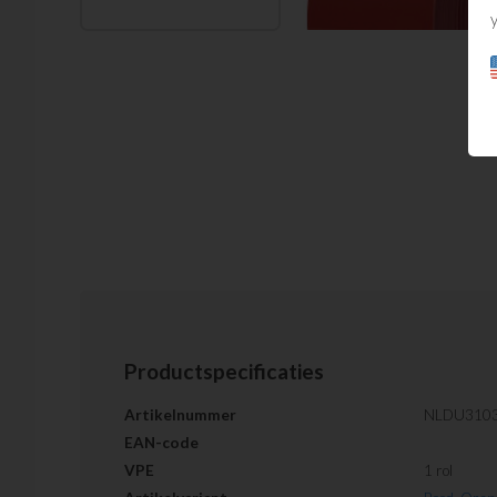
Productspecificaties
Artikelnummer
NLDU310
EAN-code
VPE
1 rol