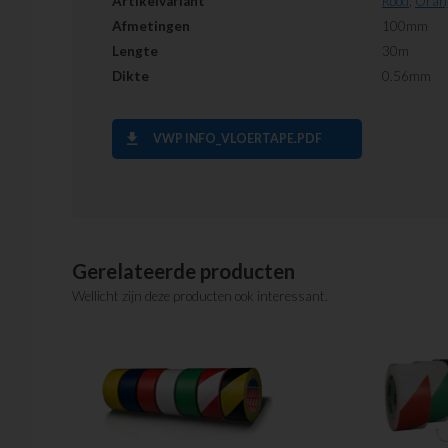
Artikelvariant
Rood
,
Oran
Afmetingen
100mm
Lengte
30m
Dikte
0.56mm
download
VWP INFO_VLOERTAPE.PDF
Gerelateerde producten
Wellicht zijn deze producten ook interessant.