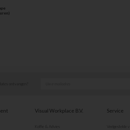
ape
uren)
ates ontvangen?
ment
Visual Workplace B.V.
Service
Koffie & Advies
Veelgestelde 