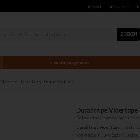
inloggen
nieuwsbrief
uw
ZOEKEN
visual management
 Vloertape - Mean Lean 10cm (effen kleur)
DuraStripe Vloertape 
De ideale tape in omgevingen met v
DuraStripe
vloertape
is bestand 
voor gladde, nieuwe (epoxy) vloeren.