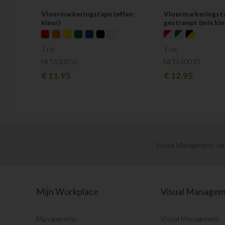
Vloermarkeringstape (effen
Vloermarkeringst
kleur)
gestreept (mix kle
1 rol
1 rol
NLTA10010
NLTA10010
€
11.95
€
12.95
Visual Management upd
Mijn Workplace
Visual Manage
Mijn gegevens
Visual Management