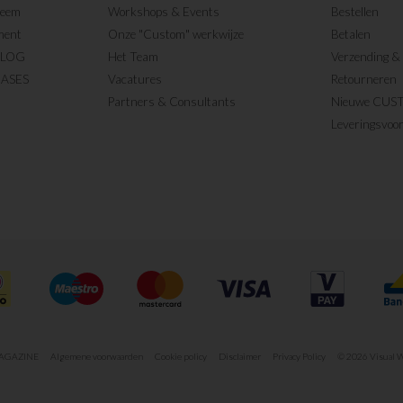
teem
Workshops & Events
Bestellen
ment
Onze "Custom" werkwijze
Betalen
BLOG
Het Team
Verzending & 
CASES
Vacatures
Retourneren
Partners & Consultants
Nieuwe CUS
Leveringsvoo
MAGAZINE
Algemene voorwaarden
Cookie policy
Disclaimer
Privacy Policy
© 2026 Visual W