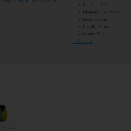
je
,
Geel
,
Groen
,
Blauw
,
Zwart
,
Wit
Materiaal: PVC
Lijmlaag: rubberbasis
Dikte: 0,56mm
Breedte: 100mm
Lengte: 30m
Lees meer
Slijtage door het schuiven van pallet
vormstukken zoals hoeken en/of T-
via custom@visualworkplace.nl of 