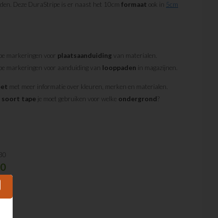
uden. Deze DuraStripe is er naast het 10cm
formaat
ook in
5cm
pe markeringen voor
plaatsaanduiding
van materialen.
pe markeringen voor aanduiding van
looppaden
in magazijnen.
eet
met meer informatie over kleuren, merken en materialen.
e
soort
tape
je moet gebruiken voor welke
ondergrond
?
30
00