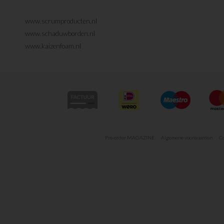
www.scrumproducten.nl
www.schaduwborden.nl
www.kaizenfoam.nl
Pre-order MAGAZINE
Algemene voorwaarden
Co