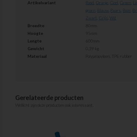
Artikelvariant
Rood
,
Oranje
,
Geel
,
Groen
,
Li
groen
,
Blauw
,
Paars
,
Roze
,
Br
Zwart
,
Grijs
,
Wit
Breedte
80mm
Hoogte
95mm
Lengte
600mm
Gewicht
0.39 kg
Materiaal
Polypropyleen, TPE rubber
Gerelateerde producten
Wellicht zijn deze producten ook interessant.