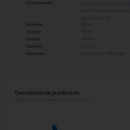
Artikelvariant
Rood
,
Oranje
,
Geel
,
Groen
,
Li
groen
,
Blauw
,
Paars
,
Roze
,
Br
Zwart
,
Grijs
,
Wit
Breedte
80mm
Hoogte
90mm
Lengte
400mm
Gewicht
0.28 kg
Materiaal
Polypropyleen, TPE rubber
Gerelateerde producten
Wellicht zijn deze producten ook interessant.