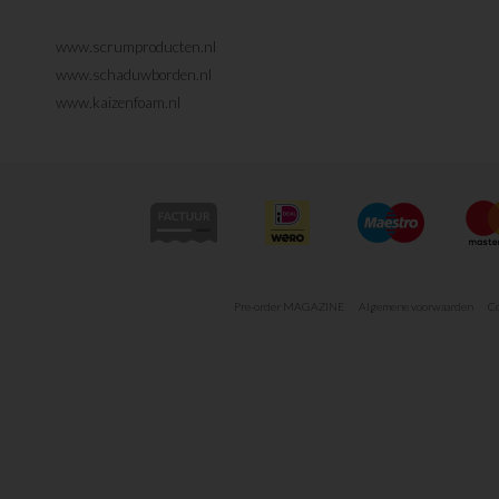
www.scrumproducten.nl
www.schaduwborden.nl
www.kaizenfoam.nl
Pre-order MAGAZINE
Algemene voorwaarden
Co