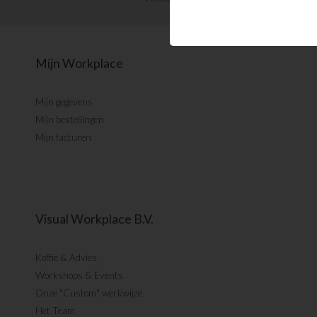
Mijn Workplace
Mijn gegevens
Mijn bestellingen
Mijn facturen
Visual Workplace B.V.
Koffie & Advies
Workshops & Events
Onze "Custom" werkwijze
Het Team