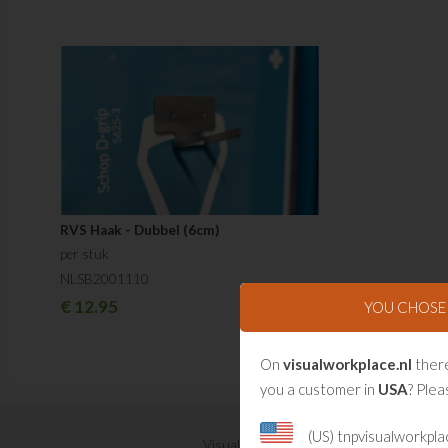
RVS Haak - Dubbel (6cm)
per stuk
NLSB2001110
€
12.95
YOU CHOS
On
visualworkplace.nl
there
you a customer in
USA
? Plea
(US) tnpvisualworkpl
Visual Management updates ontvangen?