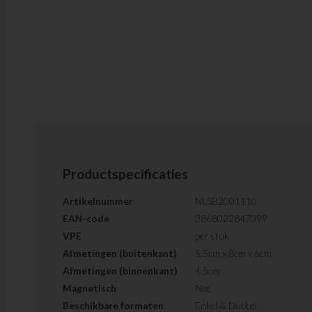
Productspecificaties
Artikelnummer
NLSB2001110
EAN-code
3868022847099
VPE
per stuk
Afmetingen (buitenkant)
5,5cm x 8cm x 6cm
Afmetingen (binnenkant)
4,5cm
Magnetisch
Nee
Beschikbare formaten
Enkel & Dubbel