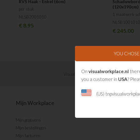
RVS Haak - Enkel (6cm)
Schaduwbord
(120x190cm)
per stuk
1 maatwerk s
NLSB2001010
NLSB100101
€
8.95
€
245.00
YOU CHOS
On
visualworkplace.nl
there
Visual Management updates ontvangen?
you a customer in
USA
? Plea
(US) tnpvisualworkpl
Mijn Workplace
Mijn gegevens
Mijn bestellingen
Mijn facturen