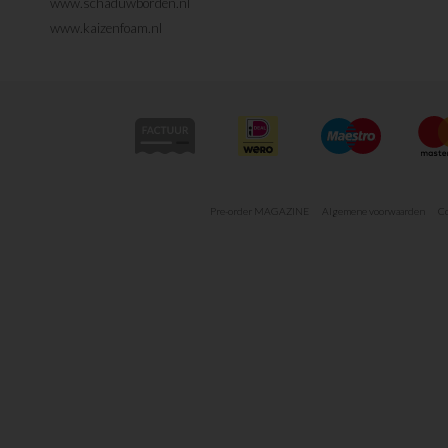
www.schaduwborden.nl
www.kaizenfoam.nl
Pre-order MAGAZINE
Algemene voorwaarden
Co