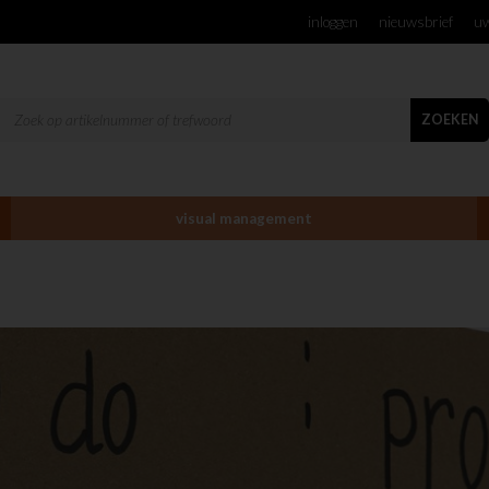
inloggen
nieuwsbrief
uw
ZOEKEN
visual management