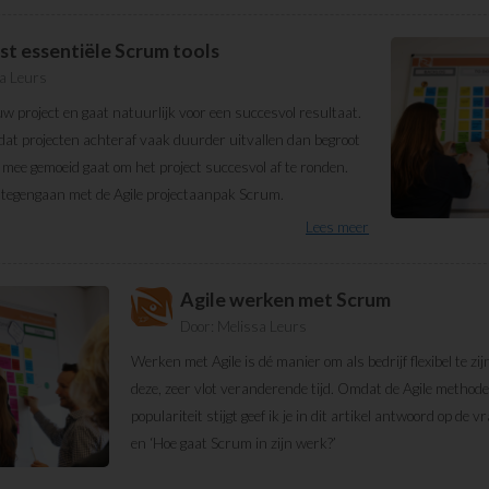
st essentiële Scrum tools
a Leurs
uw project en gaat natuurlijk voor een succesvol resultaat.
 dat projecten achteraf vaak duurder uitvallen dan begroot
s mee gemoeid gaat om het project succesvol af te ronden.
g tegengaan met de Agile projectaanpak Scrum.
Lees meer
Agile werken met Scrum
Door:
Melissa Leurs
Werken met Agile is dé manier om als bedrijf flexibel te zij
deze, zeer vlot veranderende tijd. Omdat de Agile method
populariteit stijgt geef ik je in dit artikel antwoord op de 
en ‘Hoe gaat Scrum in zijn werk?’