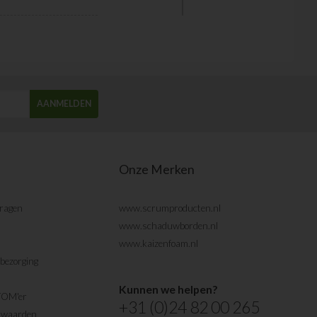
AANMELDEN
Onze Merken
vragen
www.scrumproducten.nl
www.schaduwborden.nl
www.kaizenfoam.nl
bezorging
Kunnen we helpen?
TOM'er
+31 (0)24 82 00 265
rwaarden