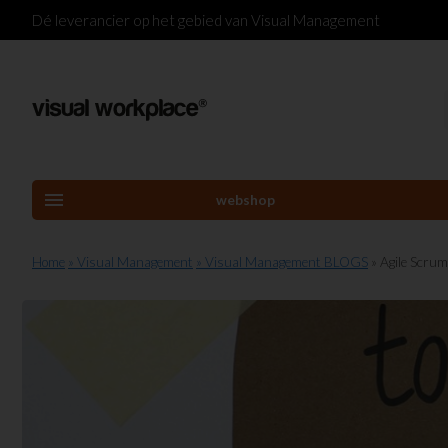
Dé leverancier op het gebied van Visual Management
menu
webshop
Home
» Visual Management
» Visual Management BLOGS
» Agile Scrum