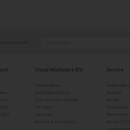
ates ontvangen?
ment
Visual Workplace B.V.
Service
Koffie & Advies
Veelgestelde 
teem
Workshops & Events
Bestellen
ment
Onze "Custom" werkwijze
Betalen
BLOG
Het Team
Verzending & 
CASES
Vacatures
Retourneren
Partners & Consultants
Nieuwe CUS
Leveringsvoo