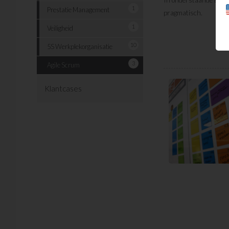
1
Prestatie Management
pragmatisch.
1
Veiligheid
10
5S Werkplekorganisatie
3
Agile Scrum
Klantcases