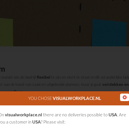
um
 manier om als bedrijf
flexibel
te zijn en sterk te staan in dit veranderlijke tijd
eer aan de hand van saaie en uitgebreide plannen, maar je gaat
ontdekken en
per
wendbaar
.
YOU CHOSE
VISUALWORKPLACE.NL
 helpt Agile te werken is Scrum. Scrum werd in het begin vooral in de ICT werel
 software in
korte periodes
. Je knipt een groter project op in
kleine stukje
On
visualworkplace.nl
there are no deliveries possible to
USA
. Are
rd. Wat hebben we opgeleverd? Hoe ging dat? Wat gaan we vandaag doen? Heb
you a customer in
USA
? Please visit:
 lees je meer over wat wij doen, wat we adviseren, hoe we dat aanpakken. Pr