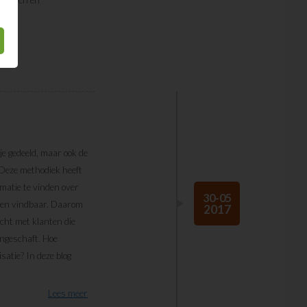
je gedeeld, maar ook de
 Deze methodiek heeft
matie te vinden over
30-05
lden vindbaar. Daarom
2017
ocht met klanten die
ngeschaft. Hoe
atie? In deze blog
Lees meer