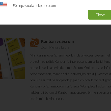
(US) tnpvisualworkplace.com
Close
Kanban vs Scrum
Door:
Melissa Leurs
Mijn kennis over Scrum heb ik in de afgelopen weken met 
projectmethodiek Kanban is interessant om te belichten.
namelijk veel raakvlakken met Scrum. Online is veel infor
beide theorieën, maar er zijn nauwelijks praktijkvoorbee
ben ik daar zelf naar opzoek gegaan en heb ik contact gez
Kanban- of Scrumborden bij Visual Workplace hebben aa
hebben zij Scrum of Kanban geadopteerd binnen de organis
deel ik mijn bevindingen.