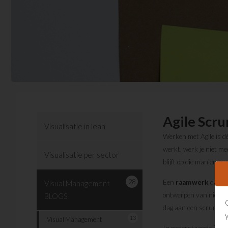
Agile Scr
Visualisatie in lean
Werken met Agile is dè
werkt, werk je niet m
Visualisatie per sector
blijft op die manier su
28
Een
raamwerk
dat je
Visual Management
ontwerpen van nieuwe
BLOGS
dag aan een scrumboa
13
Visual Management
In onderstaande BLOGS