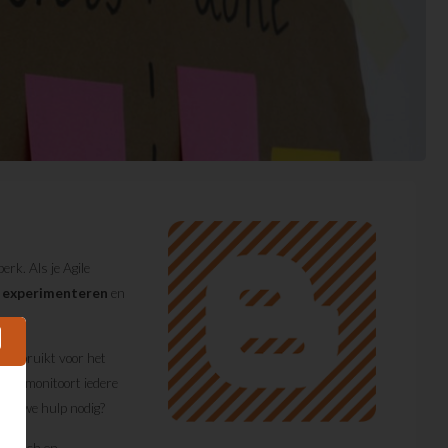
perk. Als je Agile
 experimenteren
en
d gebruikt voor het
s
en monitoort iedere
ben we hulp nodig?
aktisch en