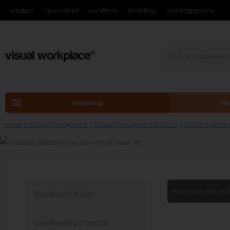
inloggen
nieuwsbrief
uw offerte
bestelbon
contactgegevens
menu
webshop
vi
Home
» Visual Management
» Visual Management BLOGS
» 5S Werkplekorg
Artikel door:
Patrick (
Visualisatie in lean
Visualisatie per sector