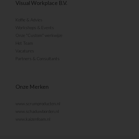
Visual Workplace B.V.
Koffie & Advies
Workshops & Events
Onze "Custom" werkwijze
Het Team
Vacatures
Partners & Consultants
Onze Merken
www.scrumproducten.nl
www.schaduwborden.nl
www.kaizenfoam.nl