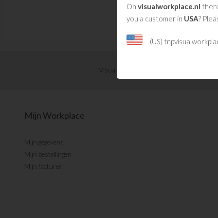
On
visualworkplace.nl
there
you a customer in
USA
? Plea
(US) tnpvisualworkpl
Visual Management updates ontvangen?
Mijn Workplace
Mijn gegevens
Mijn bestellingen
Mijn facturen