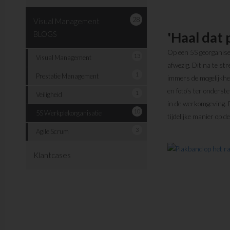
28
Visual Management
'Haal dat
BLOGS
Op een 5S georganise
13
Visual Management
afwezig. Dit na te st
1
Prestatie Management
immers de mogelijkhe
en foto’s ter onders
1
Veiligheid
in de werkomgeving. D
10
5S Werkplekorganisatie
tijdelijke manier op 
3
Agile Scrum
Klantcases