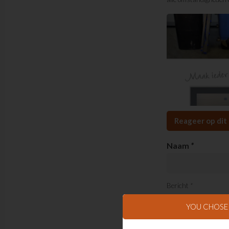
Reageer op dit 
Naam
*
Bericht
*
YOU CHOS