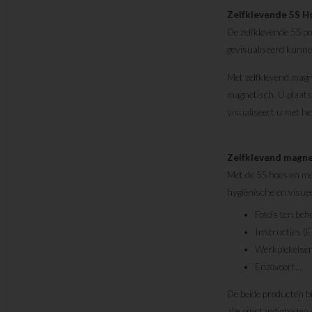
Zelfklevende 5S H
De zelfklevende 5S p
gevisualiseerd kunn
Met zelfklevend magn
magnetisch. U plaats
visualiseert u met h
Zelfklevend magne
Met de 5S hoes en met
hygiënische en visue
Foto’s ten beh
Instructies (E
Werkplekeisen
Enzovoort…
De beide producten bi
alle omstandigheden 