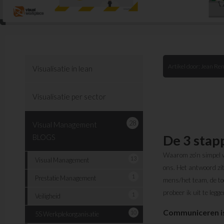
Artikel door:
Jean Ren
Visualisatie in lean
Visualisatie per sector
28
Visual Management
De 3 stap
BLOGS
Waarom zo’n simpel w
13
Visual Management
ons. Het antwoord zit
1
Prestatie Management
mens/het team, de to
probeer ik uit te leg
1
Veiligheid
Communiceren is 
10
5S Werkplekorganisatie