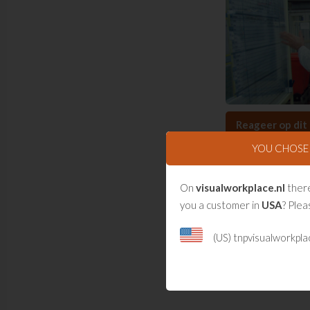
Reageer op dit 
YOU CHOS
Naam
*
On
visualworkplace.nl
there
you a customer in
USA
? Plea
Bericht
*
(US) tnpvisualworkpl