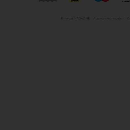
Pre-order MAGAZINE
Algemene voorwaarden
Co