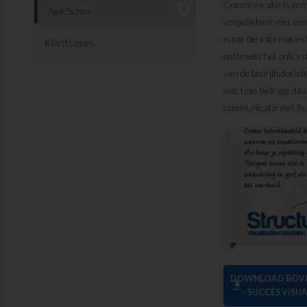
Communicatie is een b
3
Agile Scrum
vergelijkbaar met een
maar die informatiest
Klantcases
ontbreekt het policy 
van de bedrijfsdoels
wat hun bijdrage daa
communicatie met h
DOWNLOAD BOVE
download
- SUCCES VIS