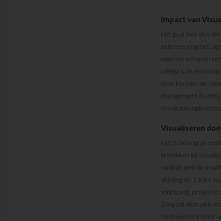
Impact van Vis
Het gaat hier dus om
Iedereen mag het zien
eigenaarschap en tea
collega’s, in een te
daar kunnen we naar 
management is, mits g
resultaten opleveren.
Visualiseren doe
Het is belangrijk med
betrekken bij visuali
rond de plek die je wi
afdeling etc.). Kies s
voortgang, prestatie o
Zorg dat deze plek mak
medewerkers maar oo