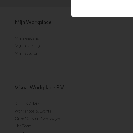
Mijn Workplace
Mijn gegevens
Mijn bestellingen
Mijn facturen
Visual Workplace B.V.
Koffie & Advies
Workshops & Events
Onze "Custom" werkwijze
Het Team