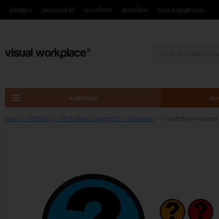
inloggen
nieuwsbrief
uw offerte
bestelbon
contactgegevens
menu
webshop
vi
Home
» Webshop
» Whiteboard magneten
» Symbolen
» Vraagteken magneet