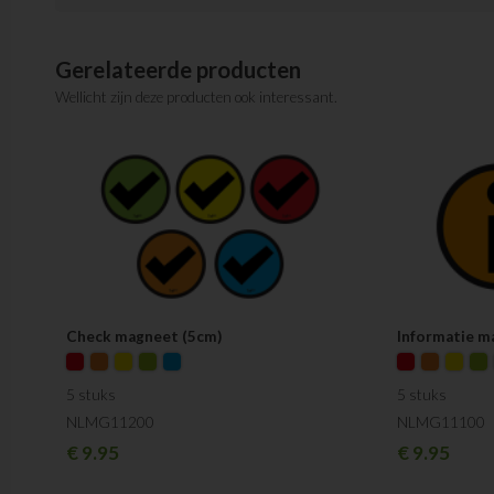
Gerelateerde producten
Wellicht zijn deze producten ook interessant.
Check magneet (5cm)
Informatie m
5 stuks
5 stuks
NLMG11200
NLMG11100
€
9.95
€
9.95