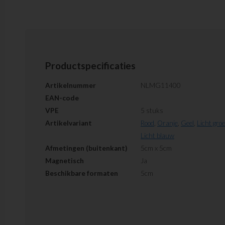
Productspecificaties
Artikelnummer
NLMG11400
EAN-code
VPE
5 stuks
Artikelvariant
Rood
,
Oranje
,
Geel
,
Licht gro
Licht blauw
Afmetingen (buitenkant)
5cm x 5cm
Magnetisch
Ja
Beschikbare formaten
5cm