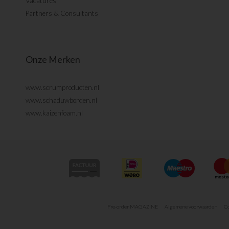
Vacatures
Partners & Consultants
Onze Merken
www.scrumproducten.nl
www.schaduwborden.nl
www.kaizenfoam.nl
Pre-order MAGAZINE
Algemene voorwaarden
Co