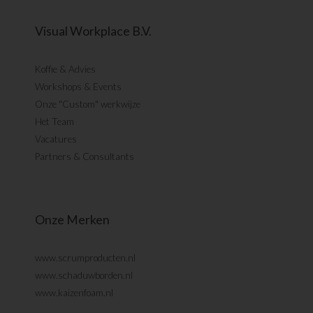
Visual Workplace B.V.
Koffie & Advies
Workshops & Events
Onze "Custom" werkwijze
Het Team
Vacatures
Partners & Consultants
Onze Merken
www.scrumproducten.nl
www.schaduwborden.nl
www.kaizenfoam.nl