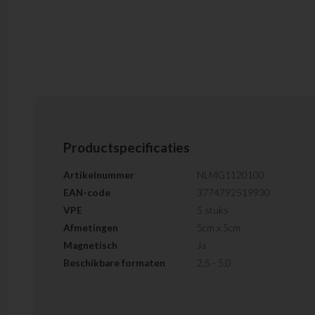
Productspecificaties
Artikelnummer
NLMG1120100
EAN-code
3774792519930
VPE
5 stuks
Afmetingen
5cm x 5cm
Magnetisch
Ja
Beschikbare formaten
2,5 - 5,0