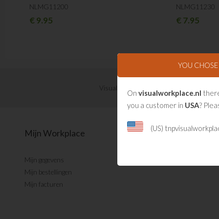
NLMG11200
NLMG11230
€
9.95
€
7.95
YOU CHOS
Visual Management updates ontvangen?
On
visualworkplace.nl
there
you a customer in
USA
? Plea
(US) tnpvisualworkpl
Mijn Workplace
Mijn gegevens
Mijn bestellingen
Mijn facturen