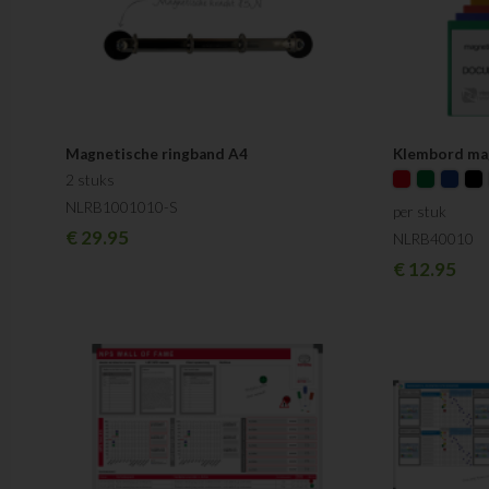
Magnetische ringband A4
Klembord mag
2 stuks
NLRB1001010-S
per stuk
€
29.95
NLRB40010
€
12.95