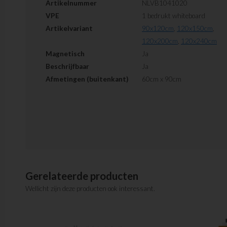
Artikelnummer
NLVB1041020
VPE
1 bedrukt whiteboard
Artikelvariant
90x120cm
,
120x150cm
,
120x200cm
,
120x240cm
Magnetisch
Ja
Beschrijfbaar
Ja
Afmetingen (buitenkant)
60cm x 90cm
Gerelateerde producten
Wellicht zijn deze producten ook interessant.