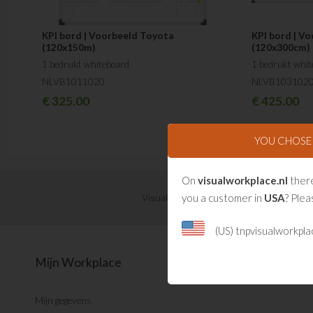
KPI bord | Voorbeeld Toyota
KPI bord | Vo
(120x150m)
(120x300cm)
1 bedrukt whiteboard
1 bedrukt whit
NLVB1011020
NLVB103102
€
325.00
€
425.00
YOU CHOS
On
visualworkplace.nl
there
you a customer in
USA
? Plea
Visual Management updates ontvangen?
(US) tnpvisualworkpl
Mijn Workplace
Mijn gegevens