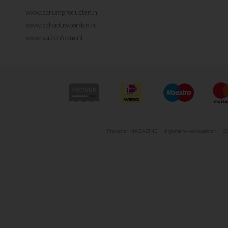
www.scrumproducten.nl
www.schaduwborden.nl
www.kaizenfoam.nl
Pre-order MAGAZINE
Algemene voorwaarden
Co