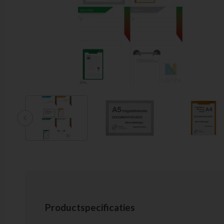
chevron_left
Productspecificaties