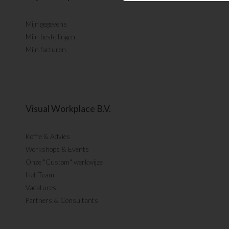
Mijn gegevens
Mijn bestellingen
Mijn facturen
Visual Workplace B.V.
Koffie & Advies
Workshops & Events
Onze "Custom" werkwijze
Het Team
Vacatures
Partners & Consultants