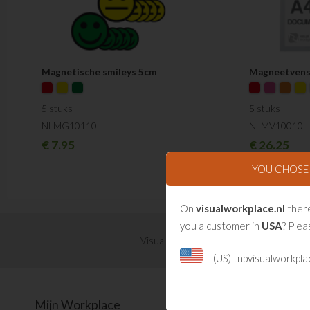
Magnetische smileys 5cm
Magneetvens
5 stuks
5 stuks
NLMG10110
NLMV10010
€
7.95
€
26.25
YOU CHOS
On
visualworkplace.nl
there
you a customer in
USA
? Plea
Visual Management updates ontvangen?
(US) tnpvisualworkpl
Mijn Workplace