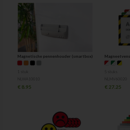
Magnetische pennenhouder (smartbox)
Magneetvenst
1 stuk
5 stuks
NLWA10010
NLMV60020
€
8.95
€
27.25