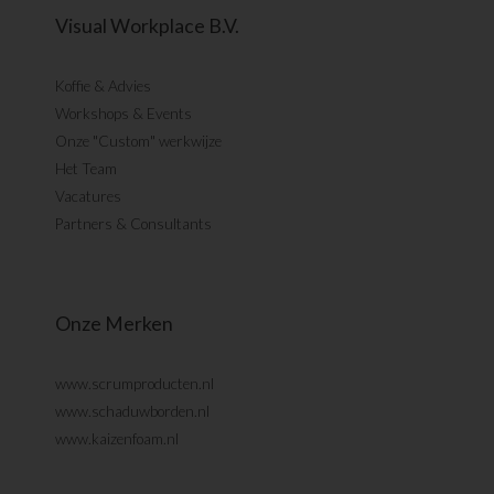
Visual Workplace B.V.
Koffie & Advies
Workshops & Events
Onze "Custom" werkwijze
Het Team
Vacatures
Partners & Consultants
Onze Merken
www.scrumproducten.nl
www.schaduwborden.nl
www.kaizenfoam.nl