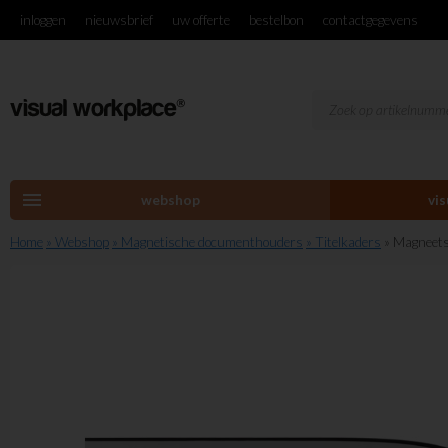
inloggen
nieuwsbrief
uw offerte
bestelbon
contactgegevens
menu
webshop
vi
Home
» Webshop
» Magnetische documenthouders
» Titelkaders
» Magneets