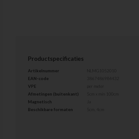
Productspecificaties
Artikelnummer
NLMG1052010
EAN-code
3867486984432
VPE
per meter
Afmetingen (buitenkant)
5cm x min 100cm
Magnetisch
Ja
Beschikbare formaten
5cm, 4cm