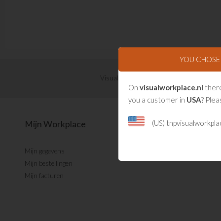
YOU CHOS
Visual Management updates ontvangen?
On
visualworkplace.nl
there
you a customer in
USA
? Plea
(US) tnpvisualworkpl
Mijn Workplace
Mijn gegevens
Mijn bestellingen
Mijn facturen