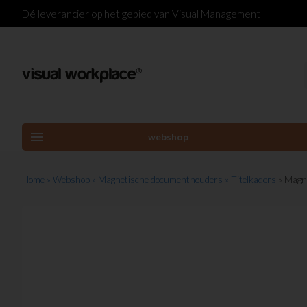
Dé leverancier op het gebied van Visual Management
menu
webshop
Home
» Webshop
» Magnetische documenthouders
» Titelkaders
» Magn