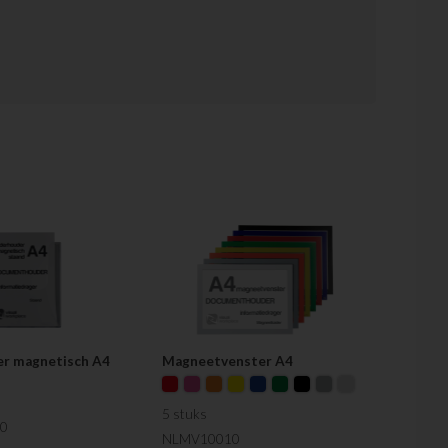
t).
dekstrook.
 op lengte te knippen. De magneetstrook bestaat uit een
een kartonnen titelstrook en een transparante plastic
e kartonnen titelstrook wordt de titel geschreven of
e eenvoudig een visualisatie bord (whiteboard) indelen
indeling.
r magnetisch A4
Magneetvenster A4
5 stuks
0
NLMV10010