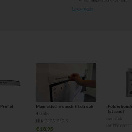
Een kartonnen titelstrook (wi
Lees meer
Een transparante plastic af
De magneetstrook is met een schaar
rubberen C-profiel magneet waarin 
afdekstrook geschoven worden. Op d
geplakt. Met de magneetstrook kun j
maar behoud je de flexibiliteit in de 
Profiel
Magnetische opschriftstrook
Folderhoude
(staand)
4 stuks
per stuk
NLMG1051010-S
NLFB100121
€
18.95