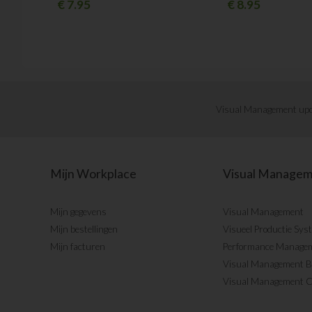
€
7.95
€
8.95
Visual Management upd
Mijn Workplace
Visual Manage
Mijn gegevens
Visual Management
Mijn bestellingen
Visueel Productie Sys
Mijn facturen
Performance Manage
Visual Management 
Visual Management 