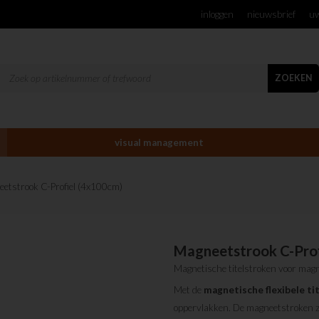
inloggen
nieuwsbrief
uw
ZOEKEN
visual management
eetstrook C-Profiel (4x100cm)
Magneetstrook C-Prof
Magnetische titelstroken voor mag
Met de
magnetische flexibele ti
oppervlakken. De magneetstroken zi