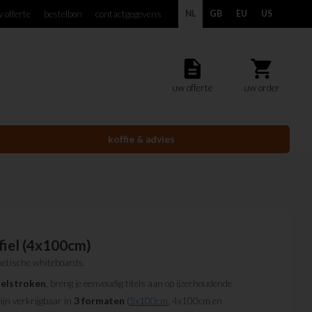
 offerte
bestelbon
contactgegevens
NL
GB
EU
US
description
shopping_cart
uw offerte
uw order
koffie & advies
iel (4x100cm)
netische whiteboards.
telstroken
, breng je eenvoudig titels aan op ijzerhoudende
jn verkrijgbaar in
3 formaten
(
5x100cm
, 4x100cm en