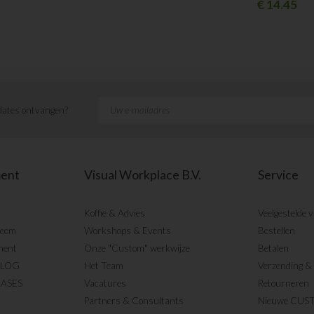
€
14.45
ates ontvangen?
ment
Visual Workplace B.V.
Service
Koffie & Advies
Veelgestelde 
teem
Workshops & Events
Bestellen
ment
Onze "Custom" werkwijze
Betalen
BLOG
Het Team
Verzending & 
CASES
Vacatures
Retourneren
Partners & Consultants
Nieuwe CUS