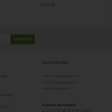
€
26.25
AANMELDEN
Onze Merken
vragen
www.scrumproducten.nl
www.schaduwborden.nl
www.kaizenfoam.nl
bezorging
Kunnen we helpen?
TOM'er
+31 (0)24 82 00 265