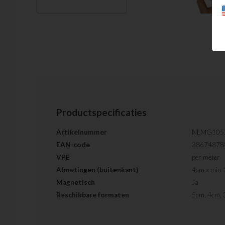
Productspecificaties
Artikelnummer
NLMG105
EAN-code
38674878
VPE
per meter
Afmetingen (buitenkant)
4cm x min
Magnetisch
Ja
Beschikbare formaten
5cm, 4cm,