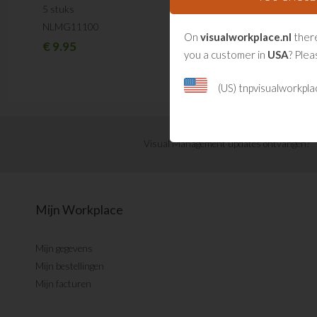
NLMG101209
5 stuks
€
10.95
NLMG11100
On
visualworkplace.nl
there
€
9.95
you a customer in
USA
? Plea
(US) tnpvisualworkpl
Visual Management updates ontvangen?
Mijn Workplace
Mijn gegevens
Mijn bestellingen
Mijn facturen