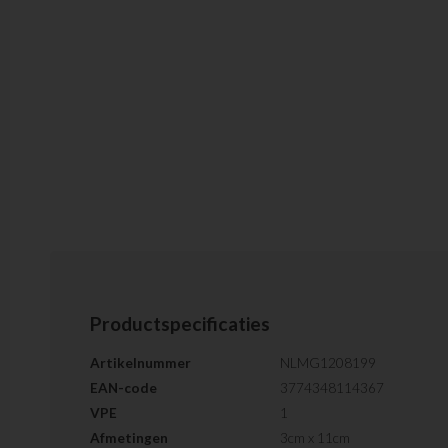
Productspecificaties
Artikelnummer
NLMG1208199
EAN-code
3774348114367
VPE
1
Afmetingen
3cm x 11cm