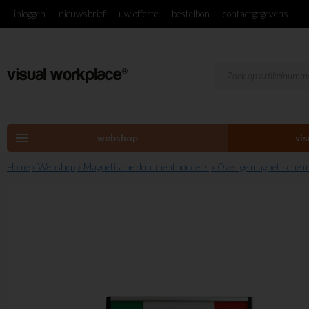
inloggen
nieuwsbrief
uw offerte
bestelbon
contactgegevens
menu
webshop
vi
Home
» Webshop
» Magnetische documenthouders
» Overige magnetische m