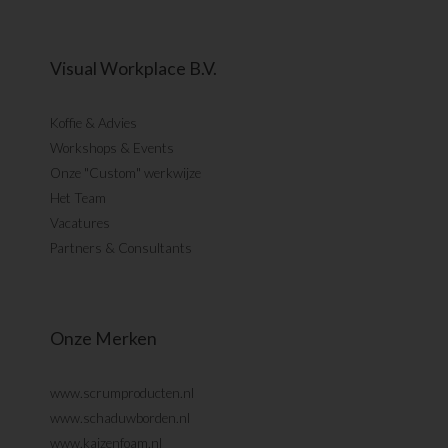
Visual Workplace B.V.
Koffie & Advies
Workshops & Events
Onze "Custom" werkwijze
Het Team
Vacatures
Partners & Consultants
Onze Merken
www.scrumproducten.nl
www.schaduwborden.nl
www.kaizenfoam.nl