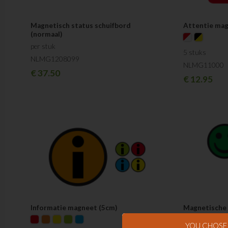
Magnetisch status schuifbord
Attentie ma
(normaal)
per stuk
5 stuks
NLMG1208099
NLMG11000
€
37.50
€
12.95
Informatie magneet (5cm)
Magnetische 
6 stuks
YOU CHOS