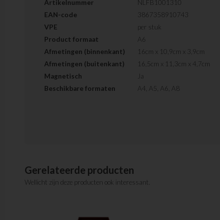
Artikelnummer
NLFB1001310
EAN-code
3867358910743
VPE
per stuk
Product formaat
A6
Afmetingen (binnenkant)
16cm x 10,9cm x 3,9cm
Afmetingen (buitenkant)
16,5cm x 11,3cm x 4,7cm
Magnetisch
Ja
Beschikbare formaten
A4, A5, A6, A8
Gerelateerde producten
Wellicht zijn deze producten ook interessant.