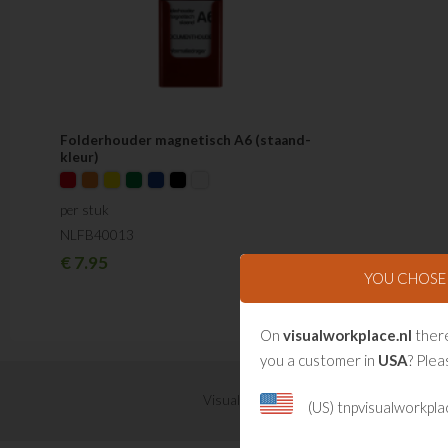
Folderhouder magnetisch A6 (staand-
kleur)
per stuk
NLFB40013
€
7.95
YOU CHOS
On
visualworkplace.nl
there
you a customer in
USA
? Plea
Visual Management updates ontvangen?
(US) tnpvisualworkpl