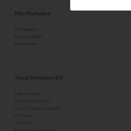
Mijn Workplace
Mijn gegevens
Mijn bestellingen
Mijn facturen
Visual Workplace B.V.
Koffie & Advies
Workshops & Events
Onze "Custom" werkwijze
Het Team
Vacatures
Partners & Consultants