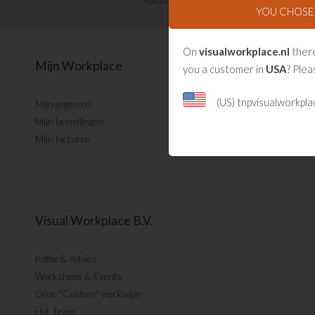
Visual Management updates ontvangen?
YOU CHOS
On
visualworkplace.nl
there
Mijn Workplace
you a customer in
USA
? Plea
(US) tnpvisualworkpl
Mijn gegevens
Mijn bestellingen
Mijn facturen
Visual Workplace B.V.
Koffie & Advies
Workshops & Events
Onze "Custom" werkwijze
Het Team