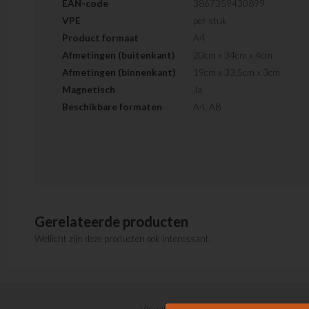
EAN-code
3867359430899
VPE
per stuk
Product formaat
A4
Afmetingen (buitenkant)
20cm x 34cm x 4cm
Afmetingen (binnenkant)
19cm x 33,5cm x 3cm
Magnetisch
Ja
Beschikbare formaten
A4, A8
Gerelateerde producten
Wellicht zijn deze producten ook interessant.