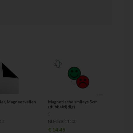
4
- 10 vellen (1 set)
zijdig 5cm
- 2 sets (10 stuks)
set)
l mee kunt zijn en de meest leuke indelingen kunt bedenken
er, Magneetvellen
Magnetische smileys 5cm
(dubbelzijdig)
5
10
NLMG1011100
€
14.45