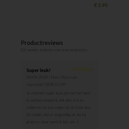
€
5.95
Productreviews
Dit vonden anderen van onze producten.
Super leuk!
08-04-2020
| Door:
Mara van
Jaarsveld
| BERLICUM
Ik vind het super leuk om met het bord
te werken omdat ik zelf alles in kan
vullen en uit kan vegen als ik klaar ben.
De smiley ziet er zo gezellig uit als hij
groen is, daar word ik blij van :-)