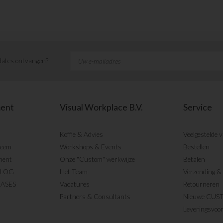
ates ontvangen?
ment
Visual Workplace B.V.
Service
Koffie & Advies
Veelgestelde 
teem
Workshops & Events
Bestellen
ment
Onze "Custom" werkwijze
Betalen
BLOG
Het Team
Verzending & 
CASES
Vacatures
Retourneren
Partners & Consultants
Nieuwe CUS
Leveringsvoo