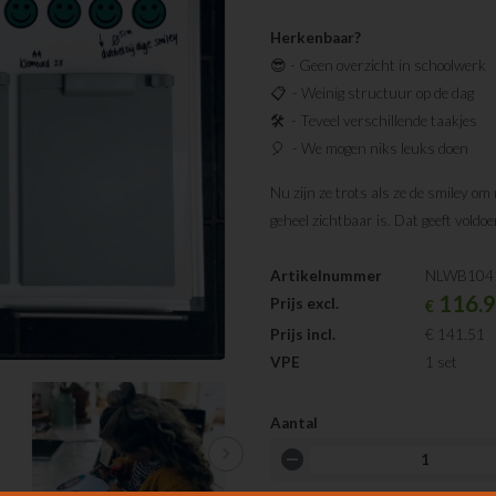
Herkenbaar?
😎 - Geen overzicht in schoolwerk
📋 - Weinig structuur op de dag
🛠 - Teveel verschillende taakjes
🎈 - We mogen niks leuks doen
Nu zijn ze trots als ze de smiley o
geheel zichtbaar is. Dat geeft voldo
Artikelnummer
NLWB104
116.
Prijs excl.
€
Prijs incl.
€ 141.51
VPE
1 set
Aantal
chevron_right
remove_circle
1