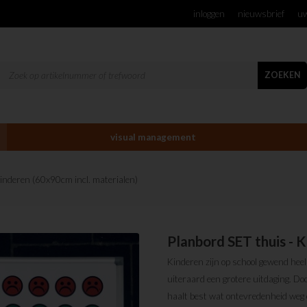
inloggen
nieuwsbrief
uw
ZOEKEN
visual management
Kinderen (60x90cm incl. materialen)
Planbord SET thuis - K
Kinderen zijn op school gewend heel
uiteraard een grotere uitdaging. Do
haalt best wat ontevredenheid weg o