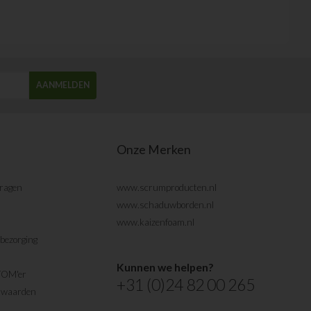
AANMELDEN
Onze Merken
vragen
www.scrumproducten.nl
www.schaduwborden.nl
www.kaizenfoam.nl
bezorging
Kunnen we helpen?
TOM'er
+31 (0)24 82 00 265
rwaarden