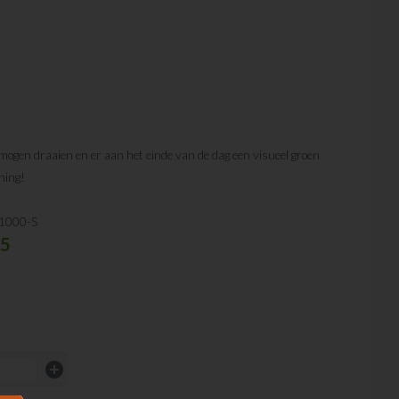
m mogen draaien en er aan het einde van de dag een visueel groen
ening!
1000-S
95
add_circle