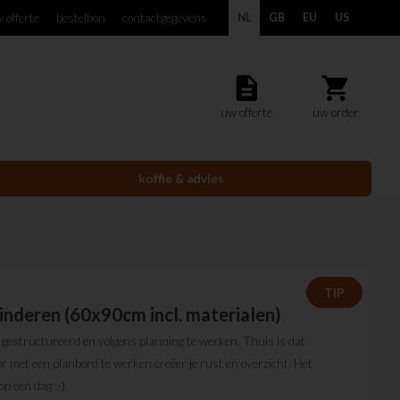
 offerte
bestelbon
contactgegevens
NL
GB
EU
US
description
shopping_cart
uw offerte
uw order
koffie & advies
TIP
inderen (60x90cm incl. materialen)
 gestructureerd en volgens planning te werken. Thuis is dat
or met een planbord te werken creëer je rust en overzicht. Het
p een dag :-)