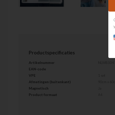
Productspecificaties
Artikelnummer
NLWB1041
EAN-code
VPE
1 set
Afmetingen (buitenkant)
90cm x 60
Magnetisch
Ja
Product formaat
A4