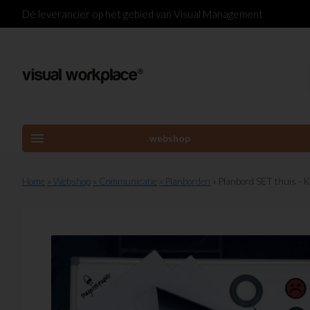
Dé leverancier op het gebied van Visual Management
menu
webshop
Home
» Webshop
» Communicatie
» Planborden
» Planbord SET thuis - 