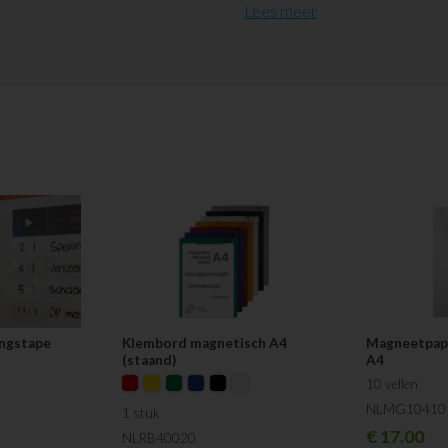
Magneetpapier, printbaar A
Lees meer
Magnetische smileys, dubbel
Markers, zwart - 4 stuks (1 
Whiteboard tissues
- 1 bus
Allemaal materialen waar je flexibe
met de kids, of partner.
Succes!
Visuele groet,
Marlou
ingstape
Klembord magnetisch A4
Magneetpapi
(staand)
A4
10 vellen
NLMG10410
1 stuk
€
17.00
NLRB40020