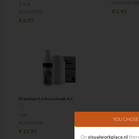
NLWA400100
1 stuk
€
3.95
NLWA20010
€
6.95
Standaard schoonmaak kit
1 kit
YOU CHOS
NLWA50020
€
12.95
On
visualworkplace.nl
there