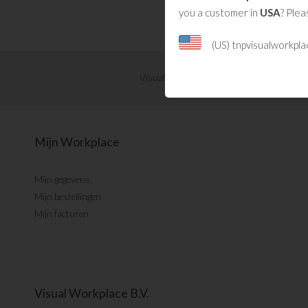
you a customer in
USA
? Plea
(US) tnpvisualworkpl
Visual Management updates ontvangen?
Mijn Workplace
Mijn gegevens
Mijn bestellingen
Mijn facturen
Visual Workplace B.V.