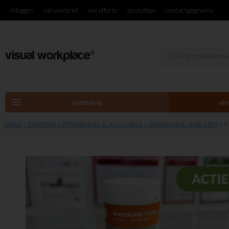
inloggen
nieuwsbrief
uw offerte
bestelbon
contactgegevens
menu
webshop
vi
Home
» Webshop
» Whiteboards & accessoires
» Schoonmaak producten
» A