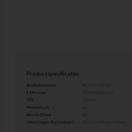
Productspecificaties
Artikelnummer
NLMG1162060
EAN-code
3774303382541
VPE
5 stuks
Magnetisch
Ja
Beschrijfbaar
Ja
Afmetingen (buitenkant)
75mm x 140mm x 0.8mm