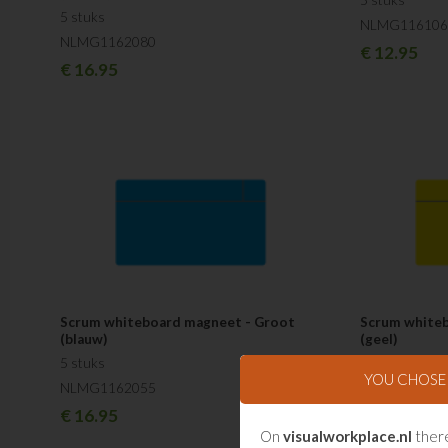
5 stuks
5 stuks
NLMG116106
NLMG1162080
€
12.95
€
16.95
Scrum whiteboard magneet - Groot
Scrum white
(blauw)
(geel)
5 stuks
5 stuks
YOU CHOS
NLMG1162055
NLMG116203
€
16.95
€
16.95
On
visualworkplace.nl
there