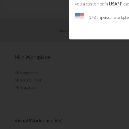
you a customer in
USA
? Plea
(US) tnpvisualworkpl
Visual Management updates ontvangen?
Mijn Workplace
Mijn gegevens
Mijn bestellingen
Mijn facturen
Visual Workplace B.V.