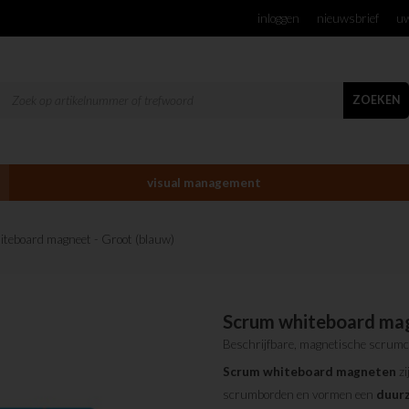
inloggen
nieuwsbrief
uw
ZOEKEN
visual management
iteboard magneet - Groot (blauw)
Scrum whiteboard mag
Beschrijfbare, magnetische scrumc
Scrum
whiteboard
magneten
zi
scrumborden en vormen een
duur