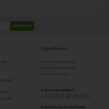
AANMELDEN
Onze Merken
vragen
www.scrumproducten.nl
www.schaduwborden.nl
www.kaizenfoam.nl
bezorging
Kunnen we helpen?
TOM'er
+31 (0)24 82 00 265
rwaarden
Inspiratie op Social Media