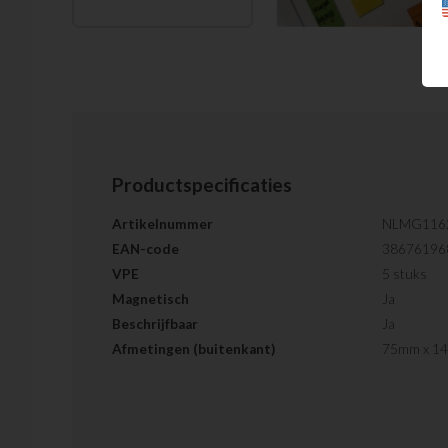
Productspecificaties
Artikelnummer
NLMG116
EAN-code
38676196
VPE
5 stuks
Magnetisch
Ja
Beschrijfbaar
Ja
Afmetingen (buitenkant)
75mm x 1