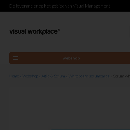
Dé leverancier op het gebied van Visual Management
menu
webshop
Home
» Webshop
» Agile & Scrum
» Whiteboard scrumcards
» Scrum wh