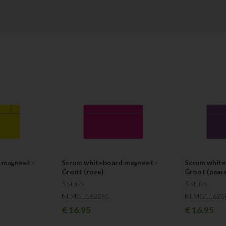
taak visueel te ondersteunen. De a
hebben een dikte van 0,8mm en bez
 magneet -
Scrum whiteboard magneet -
Scrum white
Groot (roze)
Groot (paars
5 stuks
5 stuks
NLMG1162061
NLMG11620
€
16.95
€
16.95