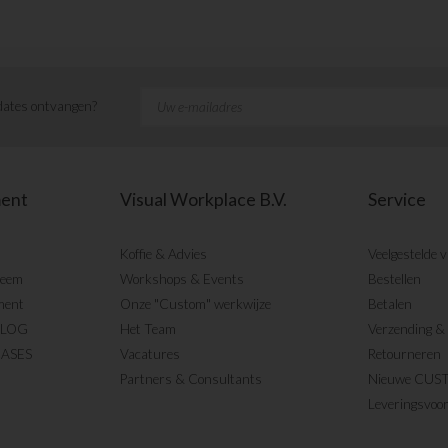
ates ontvangen?
ment
Visual Workplace B.V.
Service
Koffie & Advies
Veelgestelde 
teem
Workshops & Events
Bestellen
ment
Onze "Custom" werkwijze
Betalen
BLOG
Het Team
Verzending & 
CASES
Vacatures
Retourneren
Partners & Consultants
Nieuwe CUS
Leveringsvoo