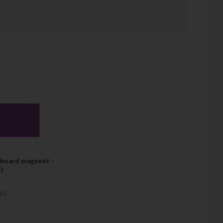
fmetingen van de scrum kaarten zijn 8cm bij 14cm groot,
itten een sterke magnetische hechtkracht.
board magneet -
)
65