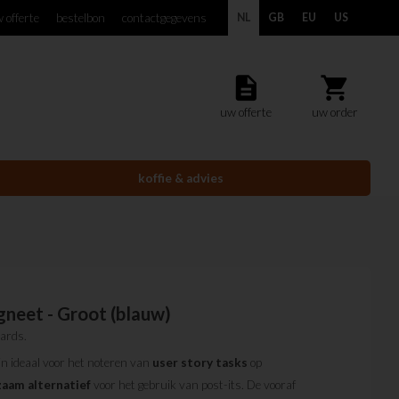
 offerte
bestelbon
contactgegevens
NL
GB
EU
US
description
shopping_cart
uw offerte
uw order
koffie & advies
neet - Groot (blauw)
ards.
jn ideaal voor het noteren van
user
story
tasks
op
zaam
alternatief
voor het gebruik van post-its. De vooraf