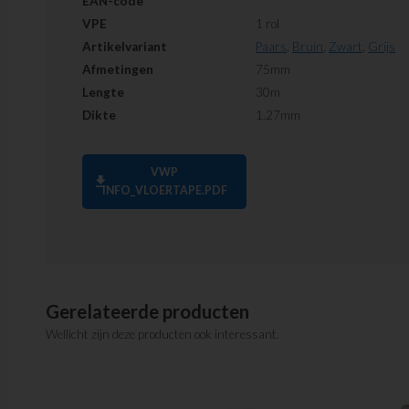
EAN-code
VPE
1 rol
Artikelvariant
Paars
,
Bruin
,
Zwart
,
Grijs
Afmetingen
75mm
Lengte
30m
Dikte
1.27mm
VWP
download
INFO_VLOERTAPE.PDF
Gerelateerde producten
Wellicht zijn deze producten ook interessant.