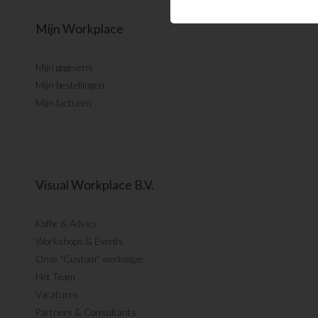
Mijn Workplace
Mijn gegevens
Mijn bestellingen
Mijn facturen
Visual Workplace B.V.
Koffie & Advies
Workshops & Events
Onze "Custom" werkwijze
Het Team
Vacatures
Partners & Consultants