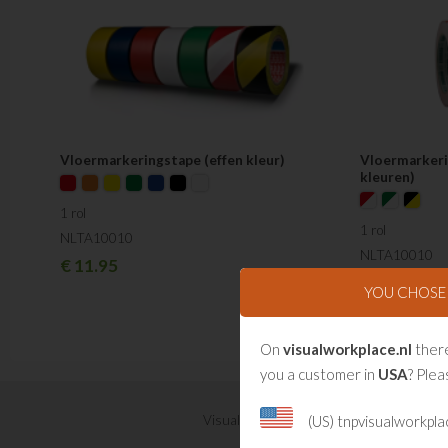
Vloermarkeringstape (effen kleur)
Vloermarkeri
kleuren)
1 rol
1 rol
NLTA10010
NLTA10010
€
11.95
€
12.95
YOU CHOS
On
visualworkplace.nl
there
you a customer in
USA
? Plea
(US) tnpvisualworkpl
Visual Management updates ontvangen?