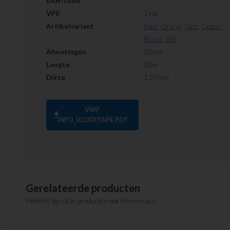
EAN-code
VPE
1 rol
Artikelvariant
Rood
,
Oranje
,
Geel
,
Groen
,
Blauw
,
Wit
Afmetingen
50mm
Lengte
30m
Dikte
1.27mm
VWP
download
INFO_VLOERTAPE.PDF
Gerelateerde producten
Wellicht zijn deze producten ook interessant.