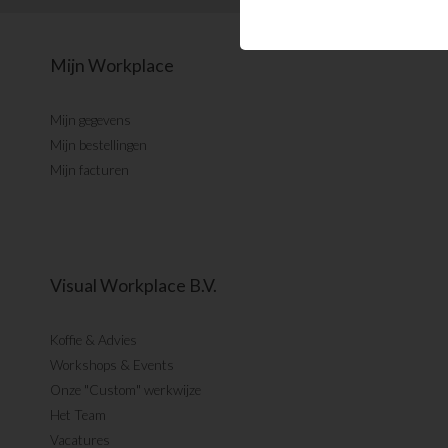
Mijn Workplace
Mijn gegevens
Mijn bestellingen
Mijn facturen
Visual Workplace B.V.
Koffie & Advies
Workshops & Events
Onze "Custom" werkwijze
Het Team
Vacatures