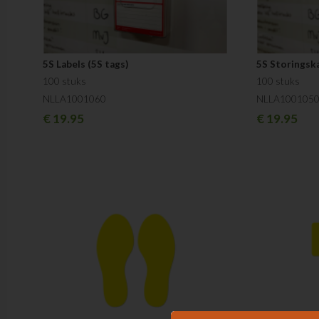
5S Labels (5S tags)
5S Storingska
100 stuks
100 stuks
NLLA1001060
NLLA100105
€
19.95
€
19.95