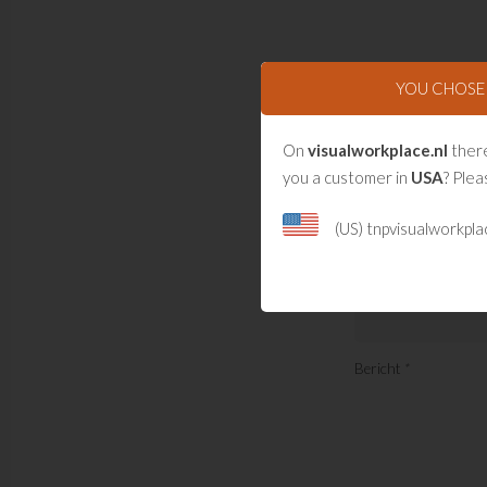
YOU CHOS
On
visualworkplace.nl
there
you a customer in
USA
? Plea
(US) tnpvisualworkpl
Reageer op dit 
Naam
*
Bericht
*