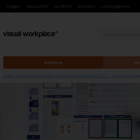
inloggen
nieuwsbrief
uw offerte
bestelbon
contactgegevens
webshop
vi
Home
» Visual Management
» Visual Management BLOGS
» Prestatie Man