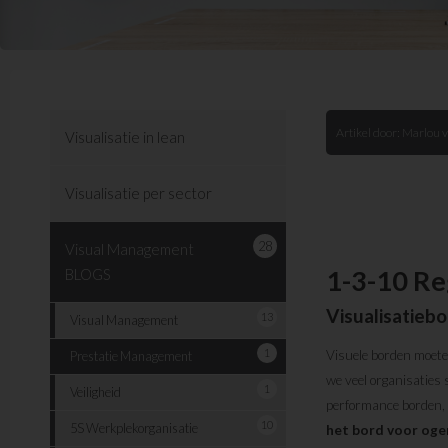
Artikel door:
Marlou v
Visualisatie in lean
Visualisatie per sector
28
Visual Management
1-3-10 Re
BLOGS
Visualisatieb
13
Visual Management
1
Visuele borden moet
Prestatie Management
we veel organisaties
1
Veiligheid
performance borden, d
10
5S Werkplekorganisatie
het bord voor og