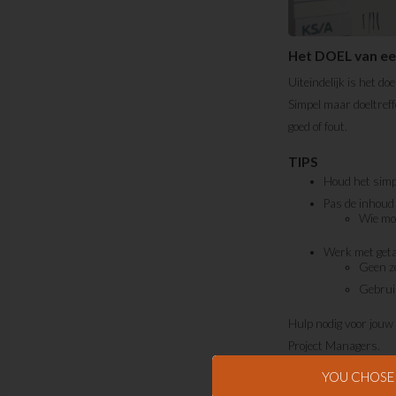
Het DOEL van ee
Uiteindelijk is het d
Simpel maar doeltref
goed of fout.
TIPS
Houd het simp
Pas de inhoud 
Wie moe
Werk met geta
Geen ze
Gebruik
Hulp nodig voor jouw 
Project Managers.
YOU CHOS
+31 (0)24 82 00 26